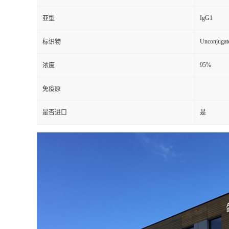
IgG1
亚型
Unconjugat
标识物
95%
浓度
免疫原
是否进口
是