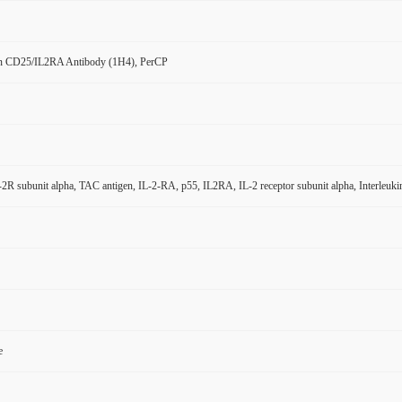
 CD25/IL2RA Antibody (1H4), PerCP
2R subunit alpha, TAC antigen, IL-2-RA, p55, IL2RA, IL-2 receptor subunit alpha, Interleuki
e