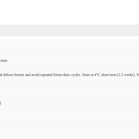
ystem
l defrost freezer and avoid repeated freeze-thaw cycles. Store at 4°C short term (1-2 weeks). S
研