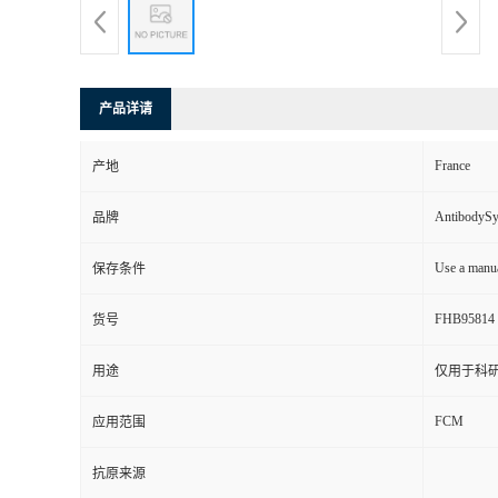
产品详请
France
产地
AntibodyS
品牌
Use a manua
保存条件
FHB95814
货号
用途
仅用于科
FCM
应用范围
抗原来源