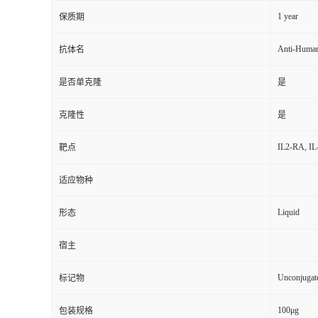
1 year
保质期
Anti-Human
抗体名
是否单克隆
是
克隆性
是
IL2-RA, IL-
靶点
适应物种
Liquid
形态
宿主
Unconjugat
标记物
100μg
包装规格