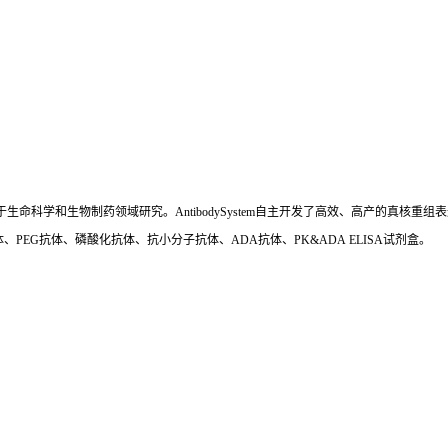
国,专注于生命科学和生物制药领域研究。AntibodySystem自主开发了高效、高产的
、PEG抗体、磷酸化抗体、抗小分子抗体、ADA抗体、PK&ADA ELISA试剂盒。