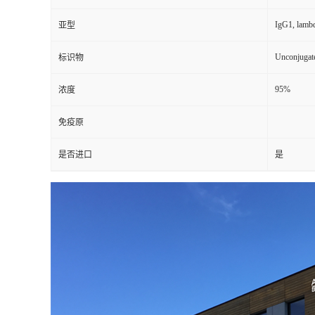
IgG1, lamb
亚型
Unconjugat
标识物
95%
浓度
免疫原
是否进口
是