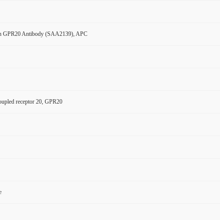
n GPR20 Antibody (SAA2139), APC
oupled receptor 20, GPR20
e