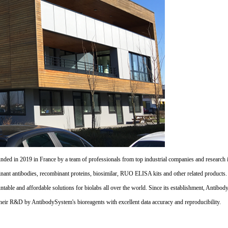
d in 2019 in France by a team of professionals from top industrial companies and research inst
nant antibodies, recombinant proteins, biosimilar, RUO ELISA kits and other related products
untable and affordable solutions for biolabs all over the world. Since its establishment, Antibo
their R&D by AntibodySystem's bioreagents with excellent data accuracy and reproducibility.