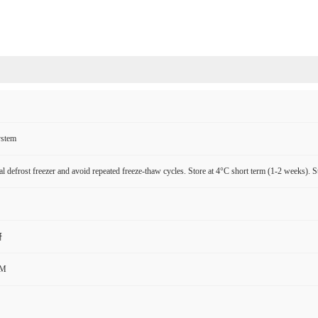
ystem
l defrost freezer and avoid repeated freeze-thaw cycles. Store at 4°C short term (1-2 weeks). S
研
CM