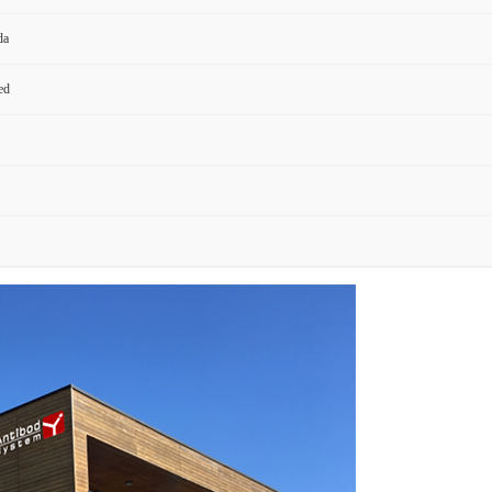
da
ed