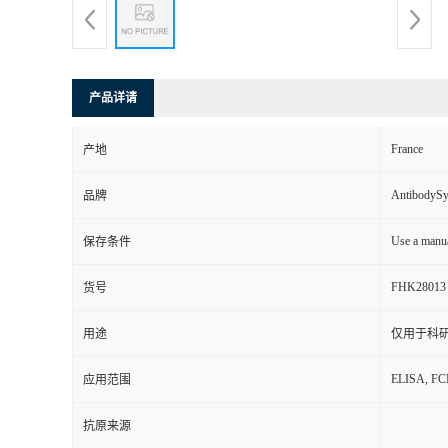
产品详请
France
产地
AntibodyS
品牌
Use a manua
保存条件
FHK28013
货号
用途
仅用于科
ELISA, F
应用范围
抗原来源