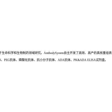
国,专注于生命科学和生物制药领域研究。AntibodySystem自主开发了高效、高产的
、PEG抗体、磷酸化抗体、抗小分子抗体、ADA抗体、PK&ADA ELISA试剂盒。