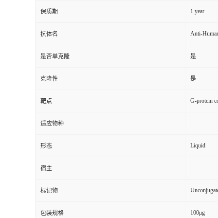
1 year
保质期
Anti-Huma
抗体名
是否单克隆
是
克隆性
是
G-protein c
靶点
适应物种
Liquid
形态
宿主
Unconjugat
标记物
100μg
包装规格