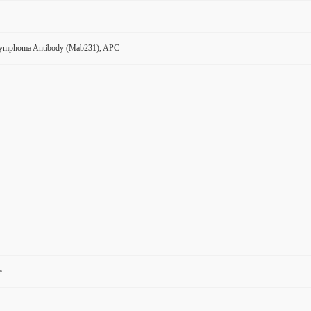
Lymphoma Antibody (Mab231), APC
e