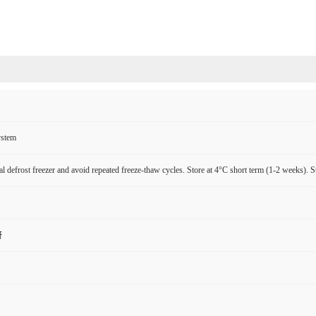
ystem
l defrost freezer and avoid repeated freeze-thaw cycles. Store at 4°C short term (1-2 weeks). S
研