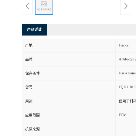
产品详请
France
产地
AntibodyS
品牌
Use a manua
保存条件
FQK11013
货号
用途
仅用于科
FCM
应用范围
抗原来源