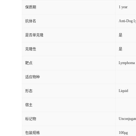
1 year
保质期
Anti-Dog 
抗体名
是否单克隆
是
克隆性
是
Lymphoma
靶点
适应物种
Liquid
形态
宿主
Unconjugat
标记物
100μg
包装规格