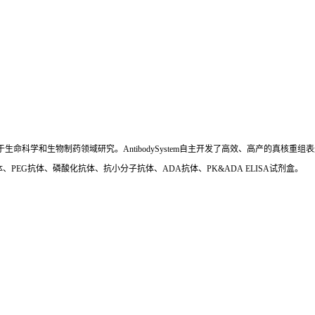
国,专注于生命科学和生物制药领域研究。AntibodySystem自主开发了高效、高产的
、PEG抗体、磷酸化抗体、抗小分子抗体、ADA抗体、PK&ADA ELISA试剂盒。