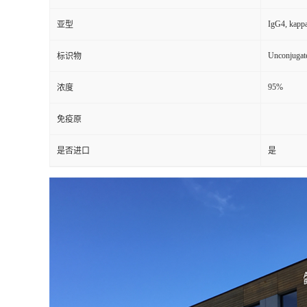
IgG4, kapp
亚型
Unconjugat
标识物
95%
浓度
免疫原
是否进口
是