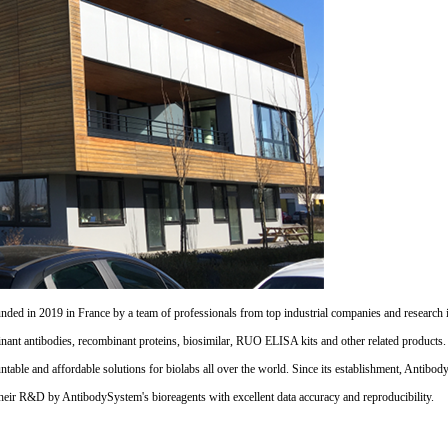
d in 2019 in France by a team of professionals from top industrial companies and research inst
nant antibodies, recombinant proteins, biosimilar, RUO ELISA kits and other related products
untable and affordable solutions for biolabs all over the world. Since its establishment, Antibo
their R&D by AntibodySystem's bioreagents with excellent data accuracy and reproducibility.