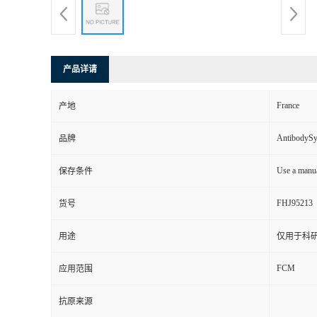
产品详请
France
产地
AntibodyS
品牌
Use a manua
保存条件
FHJ95213
货号
用途
仅用于科
FCM
应用范围
抗原来源