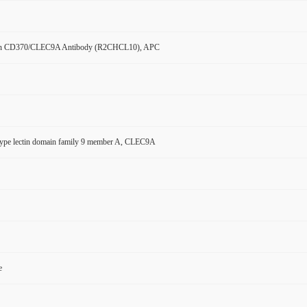
n CD370/CLEC9A Antibody (R2CHCL10), APC
ype lectin domain family 9 member A, CLEC9A
e