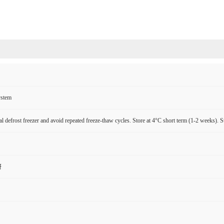
ystem
l defrost freezer and avoid repeated freeze-thaw cycles. Store at 4°C short term (1-2 weeks). S
研