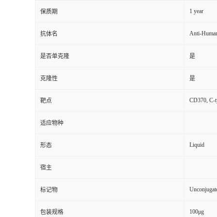
1 year
保质期
Anti-Huma
抗体名
是否单克隆
是
克隆性
是
CD370, C-t
靶点
适应物种
Liquid
形态
宿主
Unconjugat
标记物
100μg
包装规格