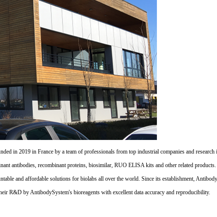
d in 2019 in France by a team of professionals from top industrial companies and research inst
nant antibodies, recombinant proteins, biosimilar, RUO ELISA kits and other related products
untable and affordable solutions for biolabs all over the world. Since its establishment, Antibo
their R&D by AntibodySystem's bioreagents with excellent data accuracy and reproducibility.