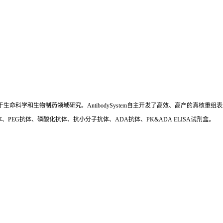
国,专注于生命科学和生物制药领域研究。AntibodySystem自主开发了高效、高产的
、PEG抗体、磷酸化抗体、抗小分子抗体、ADA抗体、PK&ADA ELISA试剂盒。