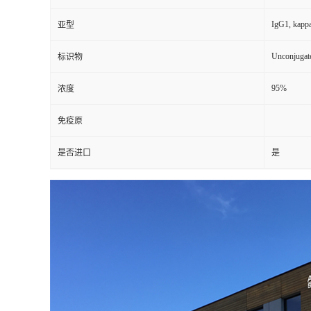
IgG1, kapp
亚型
Unconjugat
标识物
95%
浓度
免疫原
是否进口
是