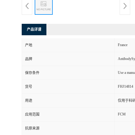
产品详请
France
产地
AntibodyS
品牌
Use a manua
保存条件
FHJ14814
货号
用途
仅用于科
FCM
应用范围
抗原来源