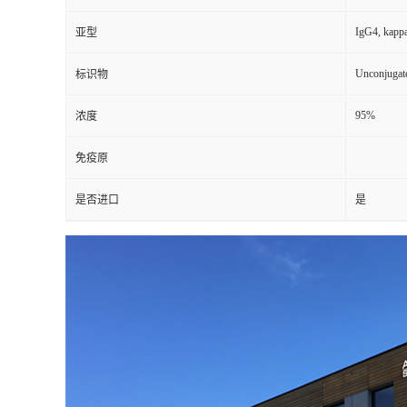
IgG4, kapp
亚型
Unconjugat
标识物
95%
浓度
免疫原
是否进口
是