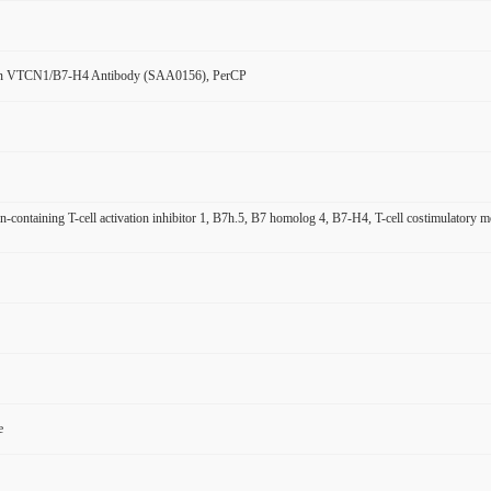
n VTCN1/B7-H4 Antibody (SAA0156), PerCP
n-containing T-cell activation inhibitor 1, B7h.5, B7 homolog 4, B7-H4, T-cell costimulato
e