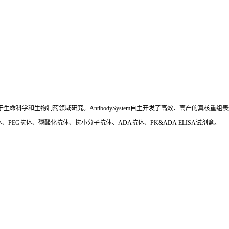
国,专注于生命科学和生物制药领域研究。AntibodySystem自主开发了高效、高产的
、PEG抗体、磷酸化抗体、抗小分子抗体、ADA抗体、PK&ADA ELISA试剂盒。