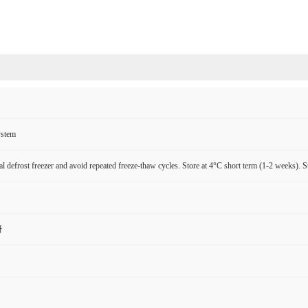
ystem
l defrost freezer and avoid repeated freeze-thaw cycles. Store at 4°C short term (1-2 weeks). S
研