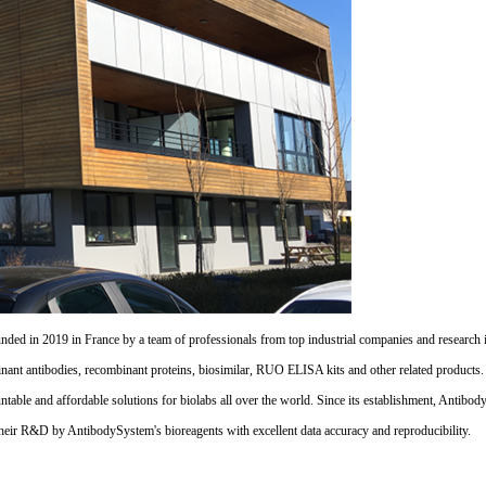
d in 2019 in France by a team of professionals from top industrial companies and research inst
nant antibodies, recombinant proteins, biosimilar, RUO ELISA kits and other related products
untable and affordable solutions for biolabs all over the world. Since its establishment, Antibo
their R&D by AntibodySystem's bioreagents with excellent data accuracy and reproducibility.