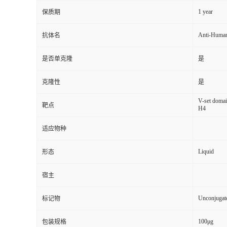
1 year
保质期
Anti-Huma
抗体名
是否单克隆
是
克隆性
是
V-set domai
靶点
H4
适应物种
Liquid
形态
宿主
Unconjugat
标记物
100μg
包装规格