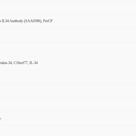
 IL34 Antibody (SAA0396), PerCP
leukin-34, C16orf77, IL-34
e