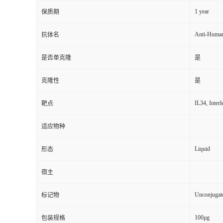
1 year
保质期
Anti-Human
抗体名
是否单克隆
是
克隆性
是
IL34, Inter
靶点
适应物种
Liquid
形态
宿主
Unconjugat
标记物
100μg
包装规格