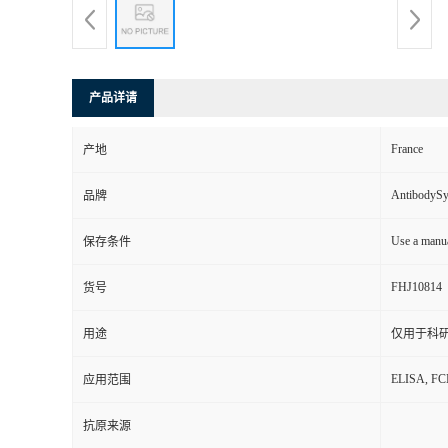
产品详请
France
产地
AntibodyS
品牌
Use a manua
保存条件
FHJ10814
货号
用途
仅用于科
ELISA, F
应用范围
抗原来源