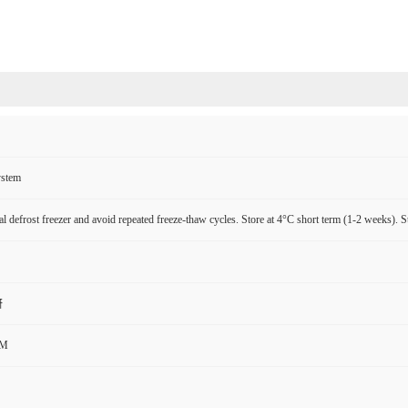
ystem
l defrost freezer and avoid repeated freeze-thaw cycles. Store at 4°C short term (1-2 weeks). S
研
CM