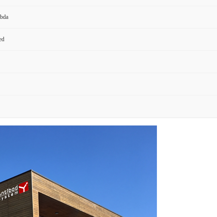
bda
ed