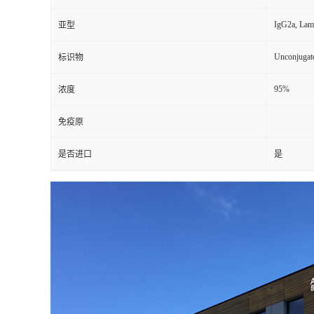
IgG2a, Lam
亚型
Unconjugat
标识物
95%
浓度
免疫原
是否进口
是