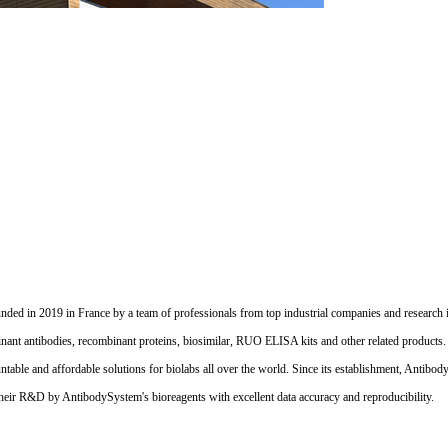
d in 2019 in France by a team of professionals from top industrial companies and research inst
nant antibodies, recombinant proteins, biosimilar, RUO ELISA kits and other related products
untable and affordable solutions for biolabs all over the world. Since its establishment, Antibo
their R&D by AntibodySystem's bioreagents with excellent data accuracy and reproducibility.