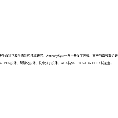
国,专注于生命科学和生物制药领域研究。AntibodySystem自主开发了高效、高产的
、PEG抗体、磷酸化抗体、抗小分子抗体、ADA抗体、PK&ADA ELISA试剂盒。