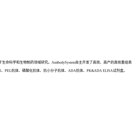
国,专注于生命科学和生物制药领域研究。AntibodySystem自主开发了高效、高产的
、PEG抗体、磷酸化抗体、抗小分子抗体、ADA抗体、PK&ADA ELISA试剂盒。