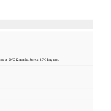
tore at -20°C 12 months. Store at -80°C long term.