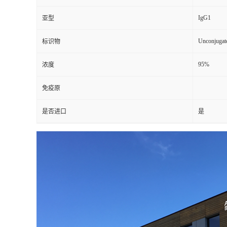
IgG1
亚型
Unconjugat
标识物
95%
浓度
免疫原
是否进口
是