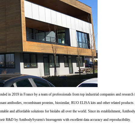
d in 2019 in France by a team of professionals from top industrial companies and research inst
nant antibodies, recombinant proteins, biosimilar, RUO ELISA kits and other related products
untable and affordable solutions for biolabs all over the world. Since its establishment, Antibo
their R&D by AntibodySystem's bioreagents with excellent data accuracy and reproducibility.