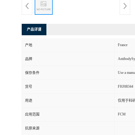
产品详请
France
产地
AntibodyS
品牌
Use a manua
保存条件
FHJ08344
货号
用途
仅用于科
FCM
应用范围
抗原来源