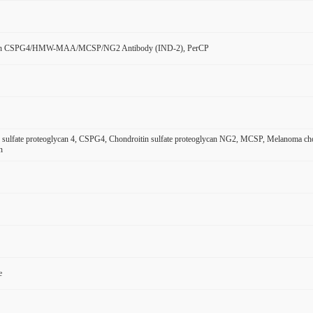
n CSPG4/HMW-MAA/MCSP/NG2 Antibody (IND-2), PerCP
 sulfate proteoglycan 4, CSPG4, Chondroitin sulfate proteoglycan NG2, MCSP, Melanoma chond
n
e