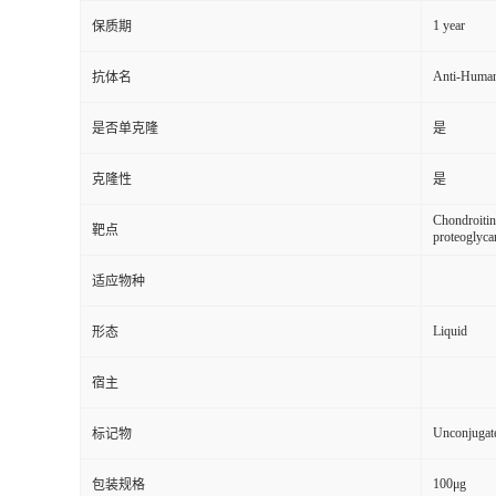
1 year
保质期
Anti-Huma
抗体名
是否单克隆
是
克隆性
是
Chondroitin
靶点
proteoglyca
适应物种
Liquid
形态
宿主
Unconjugat
标记物
100μg
包装规格