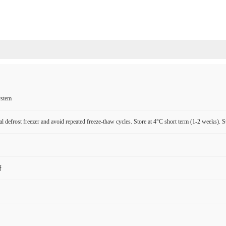
ystem
l defrost freezer and avoid repeated freeze-thaw cycles. Store at 4°C short term (1-2 weeks). S
研