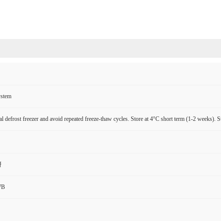
ystem
l defrost freezer and avoid repeated freeze-thaw cycles. Store at 4°C short term (1-2 weeks). S
研
WB