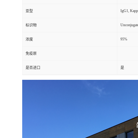
IgG1, Kapp
亚型
Unconjugat
标识物
95%
浓度
免疫原
是否进口
是