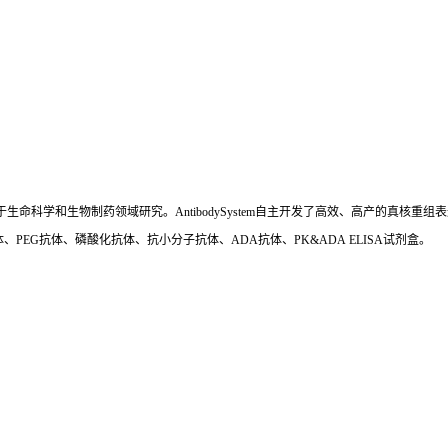
国,专注于生命科学和生物制药领域研究。AntibodySystem自主开发了高效、高产的
、PEG抗体、磷酸化抗体、抗小分子抗体、ADA抗体、PK&ADA ELISA试剂盒。