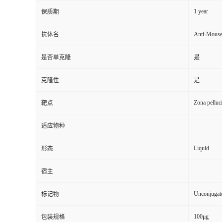
1 year
保质期
Anti-Mouse
抗体名
是否单克隆
是
克隆性
是
Zona pelluc
靶点
适应物种
Liquid
形态
宿主
Unconjugat
标记物
100μg
包装规格