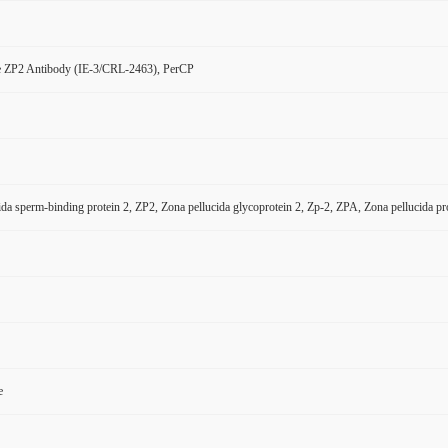
 ZP2 Antibody (IE-3/CRL-2463), PerCP
ida sperm-binding protein 2, ZP2, Zona pellucida glycoprotein 2, Zp-2, ZPA, Zona pellucida pr
e