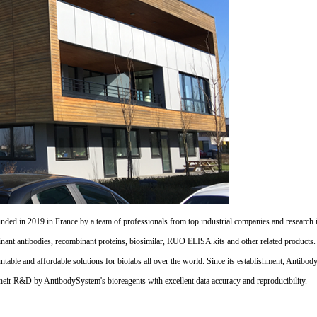
d in 2019 in France by a team of professionals from top industrial companies and research inst
nant antibodies, recombinant proteins, biosimilar, RUO ELISA kits and other related products
untable and affordable solutions for biolabs all over the world. Since its establishment, Antibo
their R&D by AntibodySystem's bioreagents with excellent data accuracy and reproducibility.