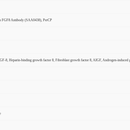
n FGF8 Antibody (SAA0438), PerCP
-8, Heparin-binding growth factor 8, Fibroblast growth factor 8, AIGF, Androgen-induced 
e