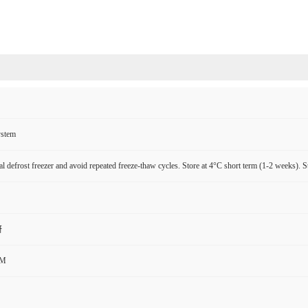
ystem
l defrost freezer and avoid repeated freeze-thaw cycles. Store at 4°C short term (1-2 weeks). S
研
CM