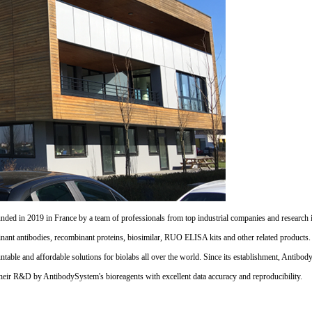
d in 2019 in France by a team of professionals from top industrial companies and research inst
nant antibodies, recombinant proteins, biosimilar, RUO ELISA kits and other related products
untable and affordable solutions for biolabs all over the world. Since its establishment, Antibo
their R&D by AntibodySystem's bioreagents with excellent data accuracy and reproducibility.