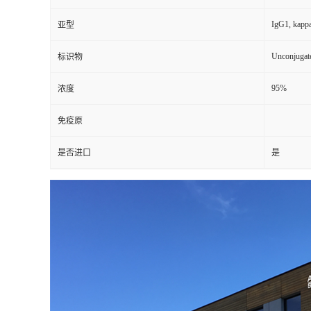
IgG1, kapp
亚型
Unconjugat
标识物
95%
浓度
免疫原
是否进口
是