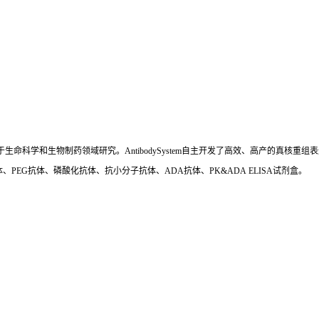
国,专注于生命科学和生物制药领域研究。AntibodySystem自主开发了高效、高产的
、PEG抗体、磷酸化抗体、抗小分子抗体、ADA抗体、PK&ADA ELISA试剂盒。