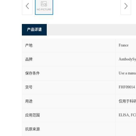
产品详请
France
产地
AntibodyS
品牌
Use a manua
保存条件
FHF09014
货号
用途
仅用于科
ELISA, F
应用范围
抗原来源