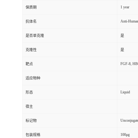
1 year
保质期
Anti-Huma
抗体名
是否单克隆
是
克隆性
是
FGF-8, HBGF
靶点
适应物种
Liquid
形态
宿主
Unconjugat
标记物
100μg
包装规格