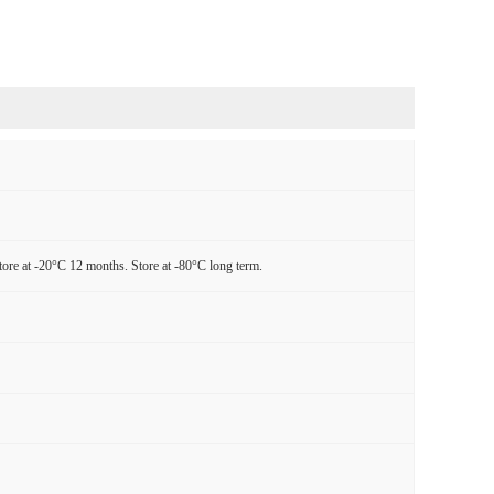
tore at -20°C 12 months. Store at -80°C long term.