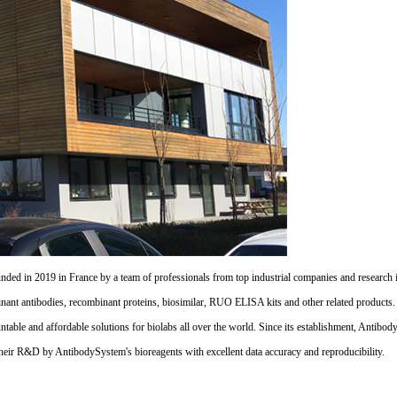
d in 2019 in France by a team of professionals from top industrial companies and research inst
nant antibodies, recombinant proteins, biosimilar, RUO ELISA kits and other related products
untable and affordable solutions for biolabs all over the world. Since its establishment, Antibo
their R&D by AntibodySystem's bioreagents with excellent data accuracy and reproducibility.