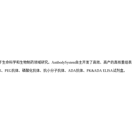
国,专注于生命科学和生物制药领域研究。AntibodySystem自主开发了高效、高产的
、PEG抗体、磷酸化抗体、抗小分子抗体、ADA抗体、PK&ADA ELISA试剂盒。