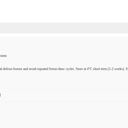
ystem
l defrost freezer and avoid repeated freeze-thaw cycles. Store at 4°C short term (1-2 weeks). S
研