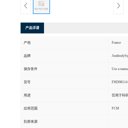
产品详请
France
产地
AntibodyS
品牌
Use a manua
保存条件
FHD98114
货号
用途
仅用于科
FCM
应用范围
抗原来源