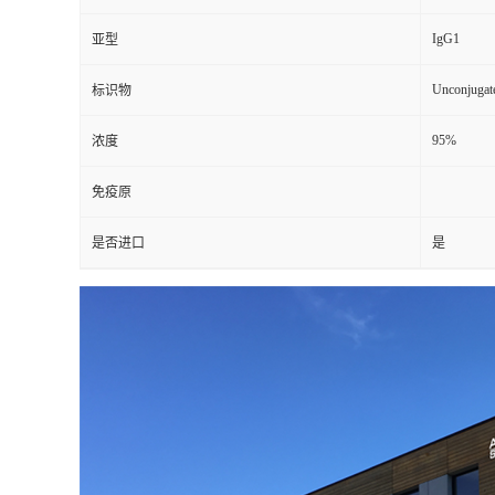
IgG1
亚型
Unconjugat
标识物
95%
浓度
免疫原
是否进口
是