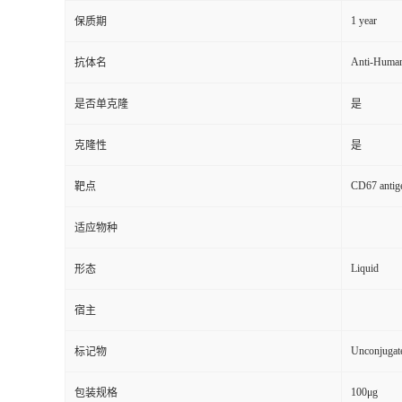
1 year
保质期
Anti-Huma
抗体名
是否单克隆
是
克隆性
是
CD67 antig
靶点
适应物种
Liquid
形态
宿主
Unconjugat
标记物
100μg
包装规格