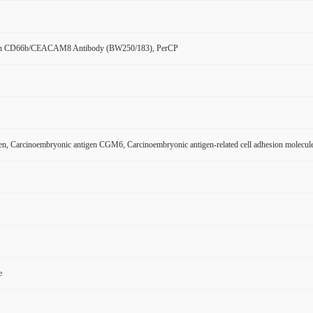
n CD66b/CEACAM8 Antibody (BW250/183), PerCP
en, Carcinoembryonic antigen CGM6, Carcinoembryonic antigen-related cell adhesion mole
e