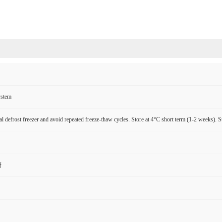
ystem
l defrost freezer and avoid repeated freeze-thaw cycles. Store at 4°C short term (1-2 weeks). S
研