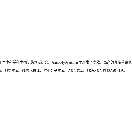
国,专注于生命科学和生物制药领域研究。AntibodySystem自主开发了高效、高产的
、PEG抗体、磷酸化抗体、抗小分子抗体、ADA抗体、PK&ADA ELISA试剂盒。