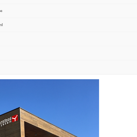
pa
ed