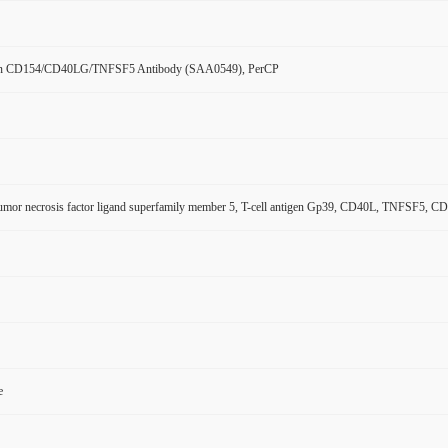
n CD154/CD40LG/TNFSF5 Antibody (SAA0549), PerCP
mor necrosis factor ligand superfamily member 5, T-cell antigen Gp39, CD40L, TNFSF5, C
e