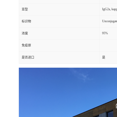
IgG2a, kap
亚型
Unconjugat
标识物
95%
浓度
免疫原
是否进口
是