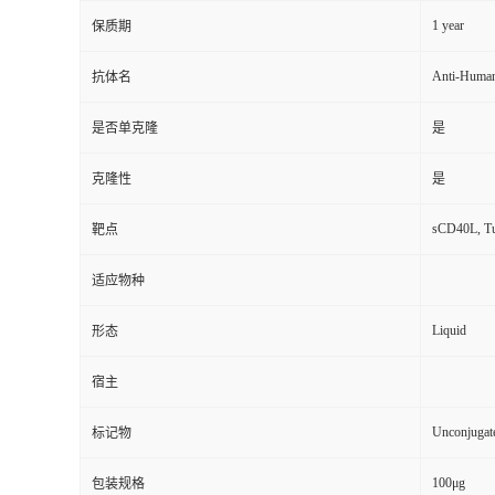
1 year
保质期
Anti-Huma
抗体名
是否单克隆
是
克隆性
是
sCD40L, Tu
靶点
适应物种
Liquid
形态
宿主
Unconjugat
标记物
100μg
包装规格