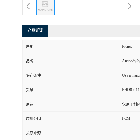
产品详请
France
产地
AntibodyS
品牌
Use a manua
保存条件
FHD85414
货号
用途
仅用于科
FCM
应用范围
抗原来源