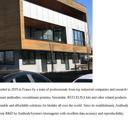
d in 2019 in France by a team of professionals from top industrial companies and research inst
nant antibodies, recombinant proteins, biosimilar, RUO ELISA kits and other related products
untable and affordable solutions for biolabs all over the world. Since its establishment, Antibo
their R&D by AntibodySystem's bioreagents with excellent data accuracy and reproducibility.