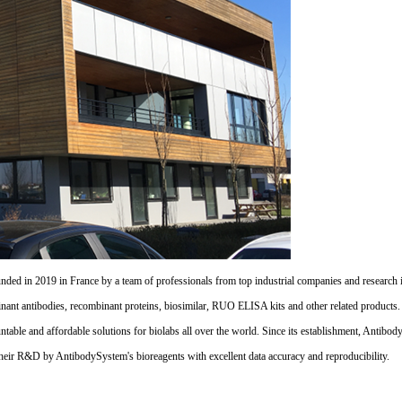
d in 2019 in France by a team of professionals from top industrial companies and research inst
nant antibodies, recombinant proteins, biosimilar, RUO ELISA kits and other related products
untable and affordable solutions for biolabs all over the world. Since its establishment, Antibo
their R&D by AntibodySystem's bioreagents with excellent data accuracy and reproducibility.