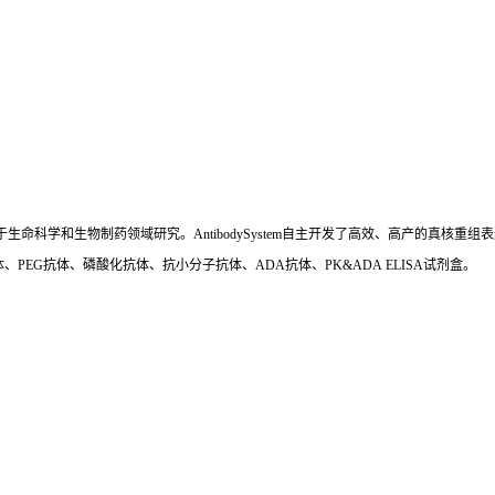
国,专注于生命科学和生物制药领域研究。AntibodySystem自主开发了高效、高产的
、PEG抗体、磷酸化抗体、抗小分子抗体、ADA抗体、PK&ADA ELISA试剂盒。