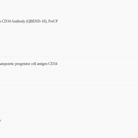
n CD34 Antibody (QBEND-10), PerCP
opoietic progenitor cell antigen CD34
e