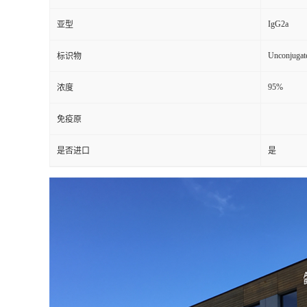
IgG2a
亚型
Unconjugat
标识物
95%
浓度
免疫原
是否进口
是