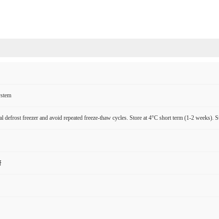
ystem
l defrost freezer and avoid repeated freeze-thaw cycles. Store at 4°C short term (1-2 weeks). S
研