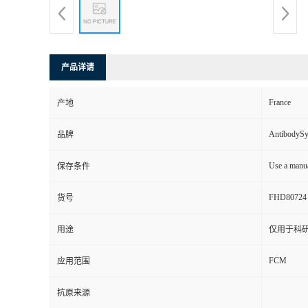
产品详请
France
产地
AntibodyS
品牌
Use a manua
保存条件
FHD80724
货号
用途
仅用于科
FCM
应用范围
抗原来源