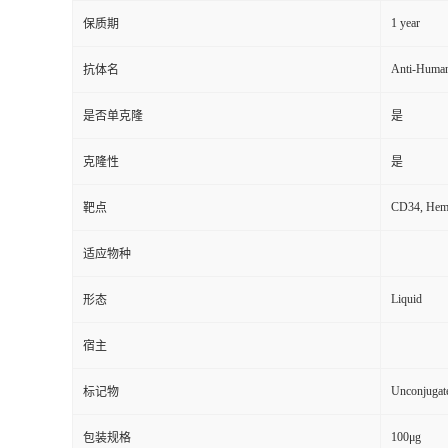
1 year
保质期
Anti-Huma
抗体名
是否单克隆
是
克隆性
是
CD34, Hemat
靶点
适应物种
Liquid
形态
宿主
Unconjugat
标记物
100μg
包装规格