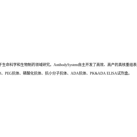
国,专注于生命科学和生物制药领域研究。AntibodySystem自主开发了高效、高产的
、PEG抗体、磷酸化抗体、抗小分子抗体、ADA抗体、PK&ADA ELISA试剂盒。