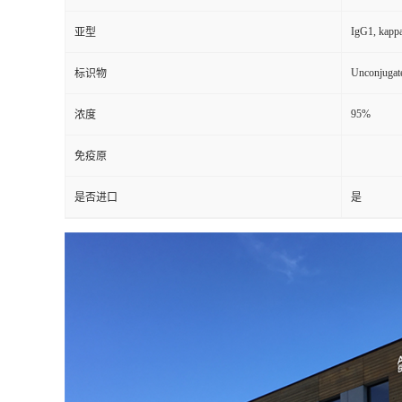
IgG1, kapp
亚型
Unconjugat
标识物
95%
浓度
免疫原
是否进口
是