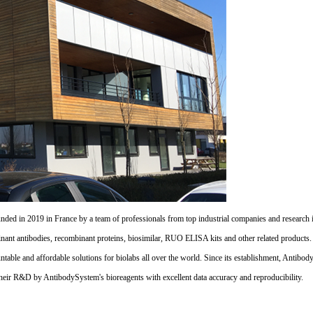
d in 2019 in France by a team of professionals from top industrial companies and research inst
nant antibodies, recombinant proteins, biosimilar, RUO ELISA kits and other related products
untable and affordable solutions for biolabs all over the world. Since its establishment, Antibo
their R&D by AntibodySystem's bioreagents with excellent data accuracy and reproducibility.