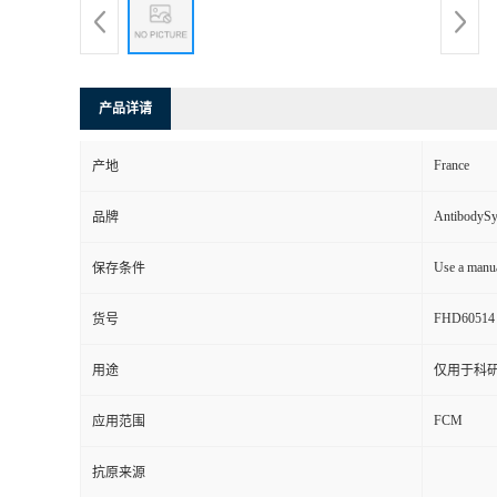
产品详请
France
产地
AntibodyS
品牌
Use a manua
保存条件
FHD60514
货号
用途
仅用于科
FCM
应用范围
抗原来源