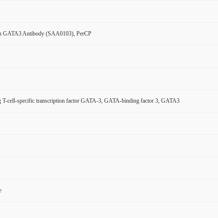
n GATA3 Antibody (SAA0103), PerCP
g T-cell-specific transcription factor GATA-3, GATA-binding factor 3, GATA3
e