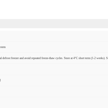
ystem
l defrost freezer and avoid repeated freeze-thaw cycles. Store at 4°C short term (1-2 weeks). S
研