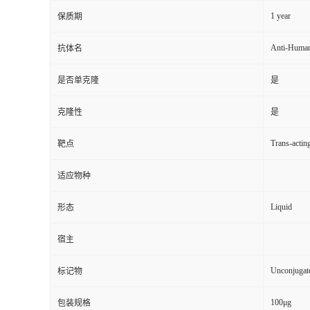
1 year
保质期
Anti-Huma
抗体名
是否单克隆
是
克隆性
是
Trans-actin
靶点
适应物种
Liquid
形态
宿主
Unconjugat
标记物
100μg
包装规格