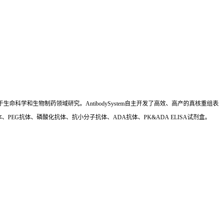
国,专注于生命科学和生物制药领域研究。AntibodySystem自主开发了高效、高产的
、PEG抗体、磷酸化抗体、抗小分子抗体、ADA抗体、PK&ADA ELISA试剂盒。