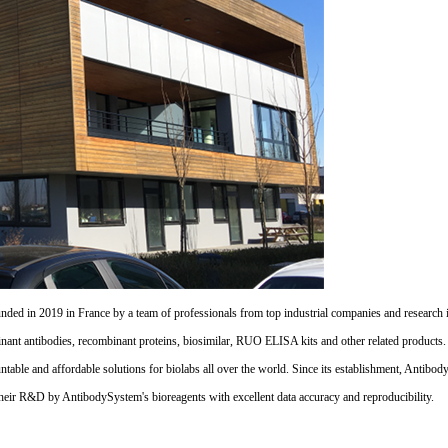
d in 2019 in France by a team of professionals from top industrial companies and research inst
nant antibodies, recombinant proteins, biosimilar, RUO ELISA kits and other related products
untable and affordable solutions for biolabs all over the world. Since its establishment, Antibo
their R&D by AntibodySystem's bioreagents with excellent data accuracy and reproducibility.