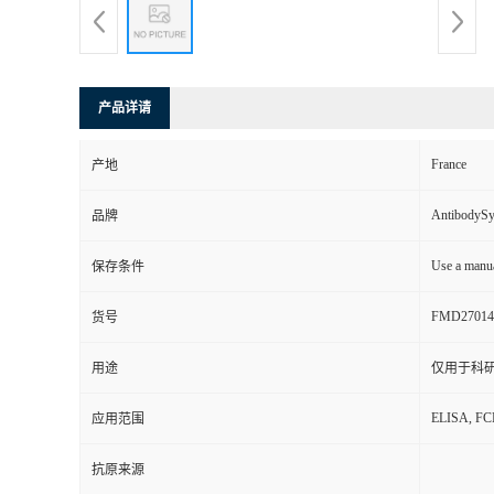
产品详请
France
产地
AntibodyS
品牌
Use a manua
保存条件
FMD27014
货号
用途
仅用于科
ELISA, F
应用范围
抗原来源