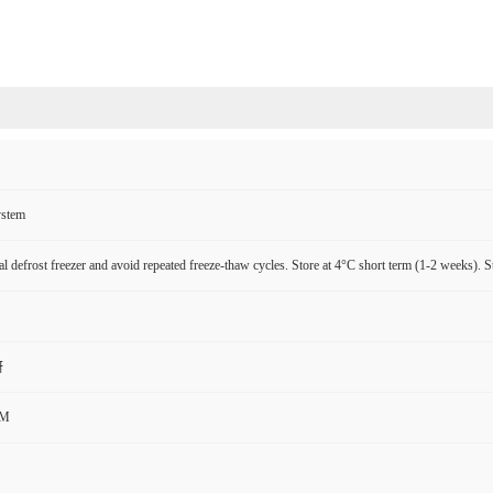
ystem
l defrost freezer and avoid repeated freeze-thaw cycles. Store at 4°C short term (1-2 weeks). S
研
CM