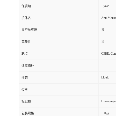
1 year
保质期
Anti-Mous
抗体名
是否单克隆
是
克隆性
是
C3BR, Comp
靶点
适应物种
Liquid
形态
宿主
Unconjugat
标记物
100μg
包装规格