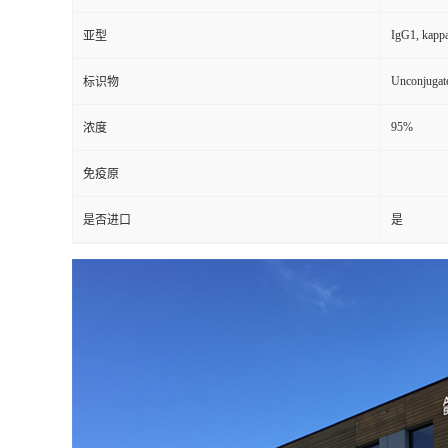
IgG1, kapp
亚型
Unconjugat
标识物
95%
浓度
免疫原
是否进口
是