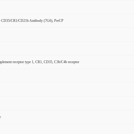
e CD35/CR1/CD21b Antibody (7G6), PerCP
lement receptor type 1, CR1, CD35, C3b/C4b receptor
e