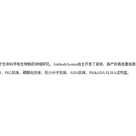
国,专注于生命科学和生物制药领域研究。AntibodySystem自主开发了高效、高产的
、PEG抗体、磷酸化抗体、抗小分子抗体、ADA抗体、PK&ADA ELISA试剂盒。