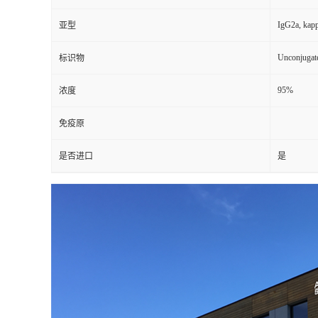
IgG2a, kap
亚型
Unconjugat
标识物
95%
浓度
免疫原
是否进口
是