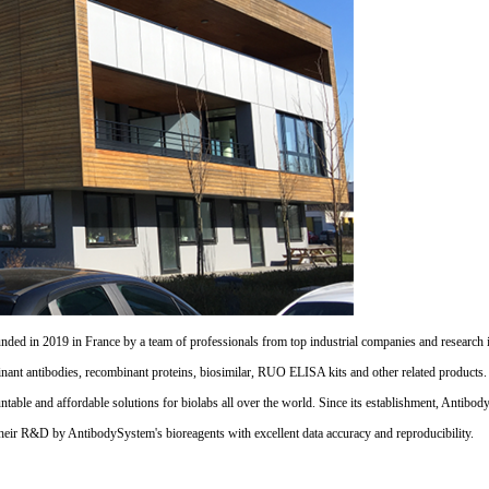
d in 2019 in France by a team of professionals from top industrial companies and research inst
nant antibodies, recombinant proteins, biosimilar, RUO ELISA kits and other related products
untable and affordable solutions for biolabs all over the world. Since its establishment, Antibo
their R&D by AntibodySystem's bioreagents with excellent data accuracy and reproducibility.