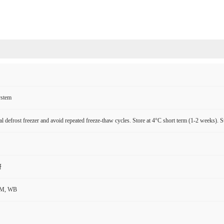
ystem
l defrost freezer and avoid repeated freeze-thaw cycles. Store at 4°C short term (1-2 weeks). S
研
CM, WB