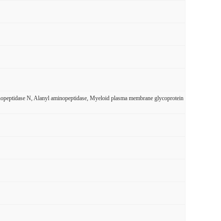
ptidase N, Alanyl aminopeptidase, Myeloid plasma membrane glycoprotein