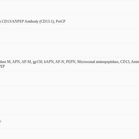
n CD13/ANPEP Antibody (CD13-1), PerCP
dase M, APN, AP-M, gp150, hAPN, AP-N, PEPN, Microsomal aminopeptidase, CD13, Aminope
PEP
e