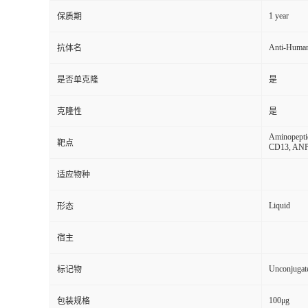
1 year
保质期
Anti-Huma
抗体名
是否单克隆
是
克隆性
是
Aminopepti
靶点
CD13, AN
适应物种
Liquid
形态
宿主
Unconjugat
标记物
100μg
包装规格