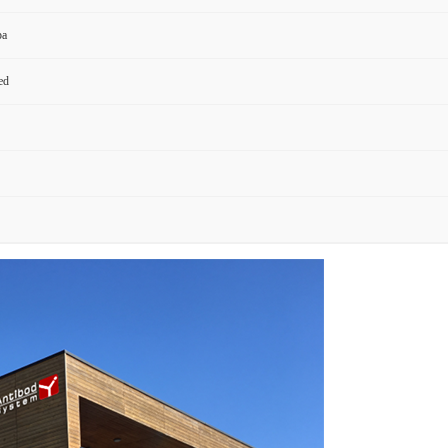
pa
ed