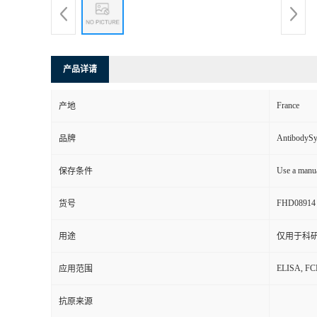
产品详请
France
产地
AntibodyS
品牌
Use a manua
保存条件
FHD08914
货号
用途
仅用于科
ELISA, F
应用范围
抗原来源