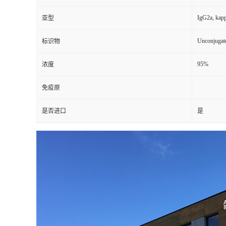
IgG2a, kap
亚型
Unconjugat
标识物
95%
浓度
免疫原
是否进口
是