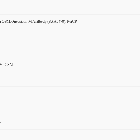
n OSM/Oncostatin-M Antibody (SAA0470), PerCP
n-M, OSM
e