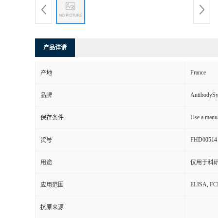
产品详请
France
产地
AntibodyS
品牌
Use a manua
保存条件
FHD00514
货号
用途
仅用于科
ELISA, F
应用范围
抗原来源