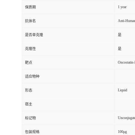
1 year
保质期
Anti-Huma
抗体名
是否单克隆
是
克隆性
是
Oncostati
靶点
适应物种
Liquid
形态
宿主
Unconjugat
标记物
100μg
包装规格