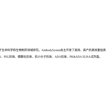
国,专注于生命科学和生物制药领域研究。AntibodySystem自主开发了高效、高产的
、PEG抗体、磷酸化抗体、抗小分子抗体、ADA抗体、PK&ADA ELISA试剂盒。