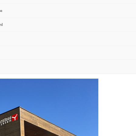
pa
ed