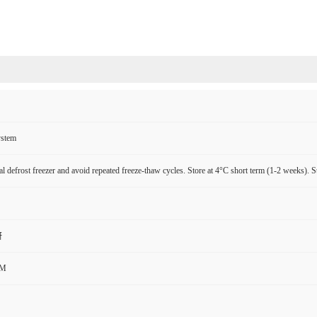
ystem
l defrost freezer and avoid repeated freeze-thaw cycles. Store at 4°C short term (1-2 weeks). S
研
CM