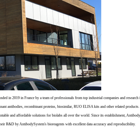
d in 2019 in France by a team of professionals from top industrial companies and research inst
nant antibodies, recombinant proteins, biosimilar, RUO ELISA kits and other related products
untable and affordable solutions for biolabs all over the world. Since its establishment, Antibo
their R&D by AntibodySystem's bioreagents with excellent data accuracy and reproducibility.