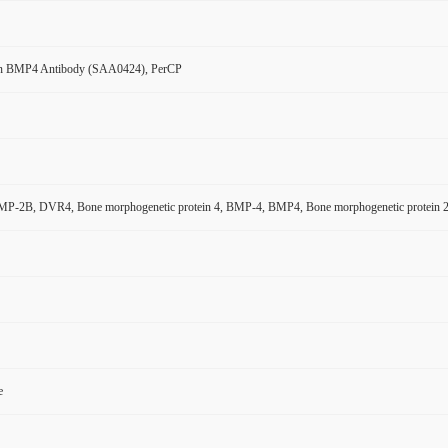
n BMP4 Antibody (SAA0424), PerCP
-2B, DVR4, Bone morphogenetic protein 4, BMP-4, BMP4, Bone morphogenetic protein 
e