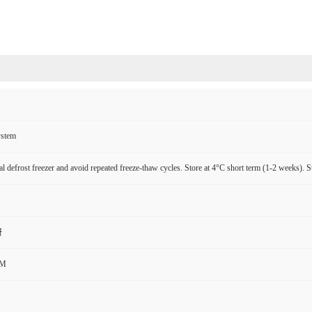
ystem
l defrost freezer and avoid repeated freeze-thaw cycles. Store at 4°C short term (1-2 weeks). S
研
CM