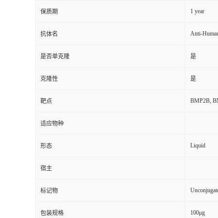
1 year
保质期
Anti-Huma
抗体名
是否单克隆
是
克隆性
是
BMP2B, BMP
靶点
适应物种
Liquid
形态
宿主
Unconjugat
标记物
100μg
包装规格