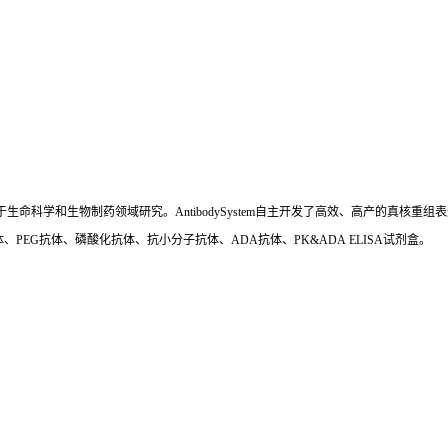
国,专注于生命科学和生物制药领域研究。AntibodySystem自主开发了高效、高产的
、PEG抗体、磷酸化抗体、抗小分子抗体、ADA抗体、PK&ADA ELISA试剂盒。