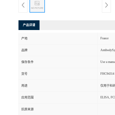
产品详请
France
产地
AntibodyS
品牌
Use a manua
保存条件
FHC94314
货号
用途
仅用于科
ELISA, F
应用范围
抗原来源