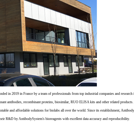
d in 2019 in France by a team of professionals from top industrial companies and research inst
nant antibodies, recombinant proteins, biosimilar, RUO ELISA kits and other related products
untable and affordable solutions for biolabs all over the world. Since its establishment, Antibo
their R&D by AntibodySystem's bioreagents with excellent data accuracy and reproducibility.