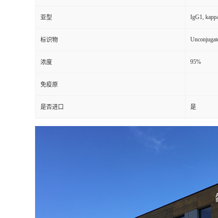
IgG1, kapp
亚型
Unconjugat
标识物
95%
浓度
免疫原
是否进口
是