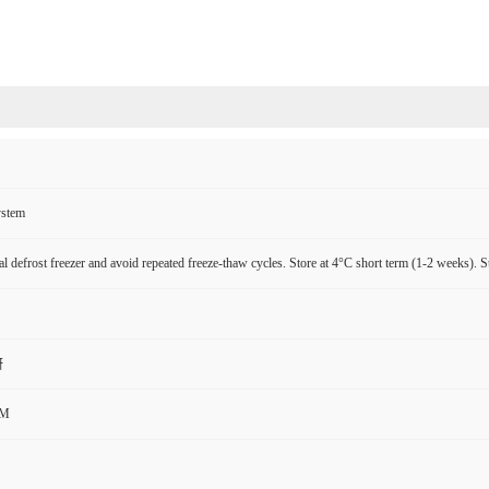
ystem
l defrost freezer and avoid repeated freeze-thaw cycles. Store at 4°C short term (1-2 weeks). S
研
CM