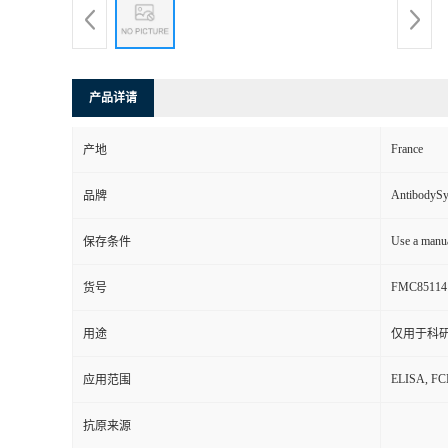
产品详请
France
产地
AntibodyS
品牌
Use a manua
保存条件
FMC85114
货号
用途
仅用于科
ELISA, F
应用范围
抗原来源