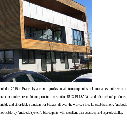
d in 2019 in France by a team of professionals from top industrial companies and research inst
nant antibodies, recombinant proteins, biosimilar, RUO ELISA kits and other related products
untable and affordable solutions for biolabs all over the world. Since its establishment, Antibo
their R&D by AntibodySystem's bioreagents with excellent data accuracy and reproducibility.