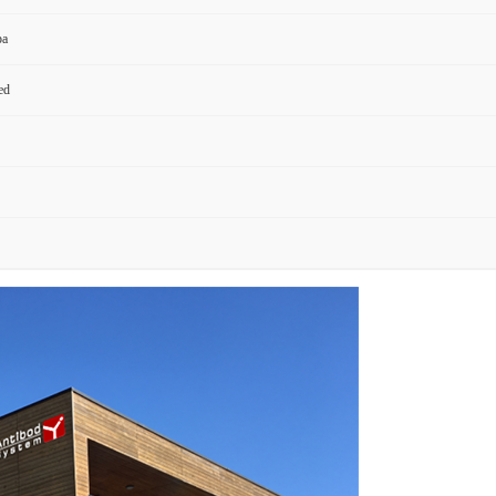
pa
ed