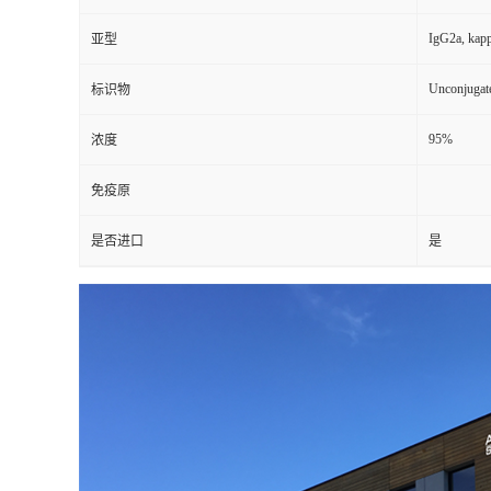
IgG2a, kap
亚型
Unconjugat
标识物
95%
浓度
免疫原
是否进口
是