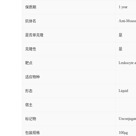
1 year
保质期
Anti-Mouse
抗体名
是否单克隆
是
克隆性
是
Leukocyte 
靶点
适应物种
Liquid
形态
宿主
Unconjugat
标记物
100μg
包装规格