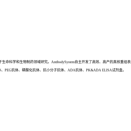
国,专注于生命科学和生物制药领域研究。AntibodySystem自主开发了高效、高产的
、PEG抗体、磷酸化抗体、抗小分子抗体、ADA抗体、PK&ADA ELISA试剂盒。