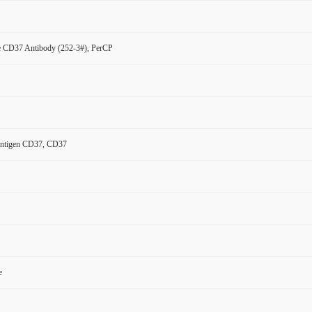
 CD37 Antibody (252-3#), PerCP
antigen CD37, CD37
e