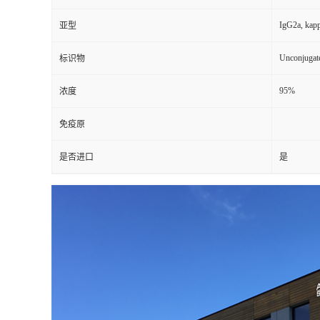
IgG2a, kap
亚型
Unconjugat
标识物
95%
浓度
免疫原
是否进口
是