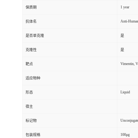
1 year
保质期
Anti-Human
抗体名
是否单克隆
是
克隆性
是
Vimentin, 
靶点
适应物种
Liquid
形态
宿主
Unconjugat
标记物
100μg
包装规格