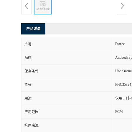
产品详请
France
产地
AntibodyS
品牌
Use a manua
保存条件
FHC35324
货号
用途
仅用于科
FCM
应用范围
抗原来源