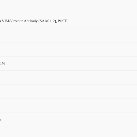
 VIM/Vimentin Antibody (SAA0112), PerCP
VIM
e