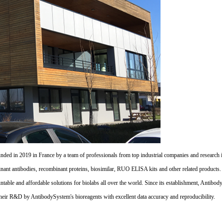
d in 2019 in France by a team of professionals from top industrial companies and research inst
nant antibodies, recombinant proteins, biosimilar, RUO ELISA kits and other related products
untable and affordable solutions for biolabs all over the world. Since its establishment, Antibo
their R&D by AntibodySystem's bioreagents with excellent data accuracy and reproducibility.