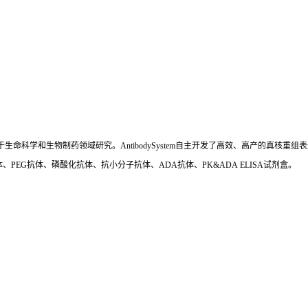
国,专注于生命科学和生物制药领域研究。AntibodySystem自主开发了高效、高产的
、PEG抗体、磷酸化抗体、抗小分子抗体、ADA抗体、PK&ADA ELISA试剂盒。