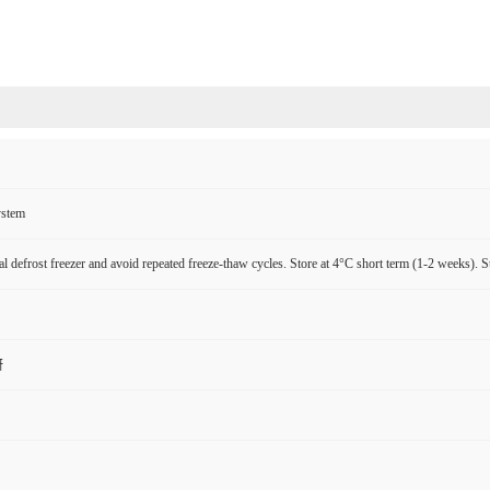
ystem
l defrost freezer and avoid repeated freeze-thaw cycles. Store at 4°C short term (1-2 weeks). S
研