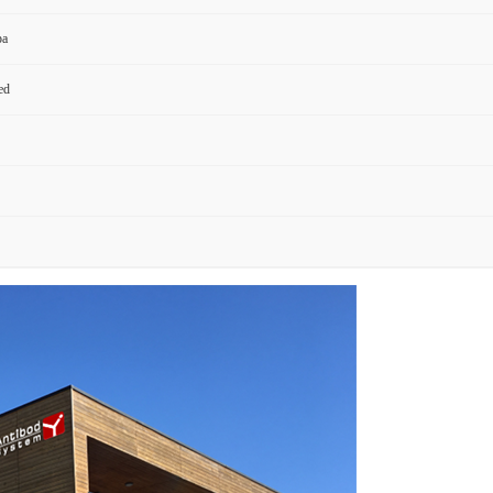
pa
ed