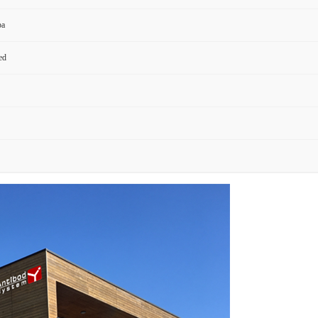
pa
ed