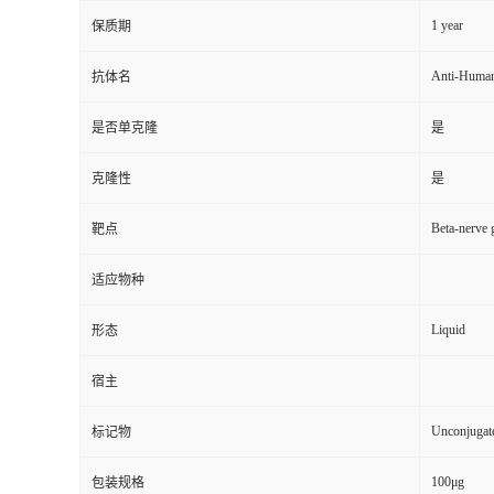
1 year
保质期
Anti-Huma
抗体名
是否单克隆
是
克隆性
是
Beta-nerve
靶点
适应物种
Liquid
形态
宿主
Unconjugat
标记物
100μg
包装规格