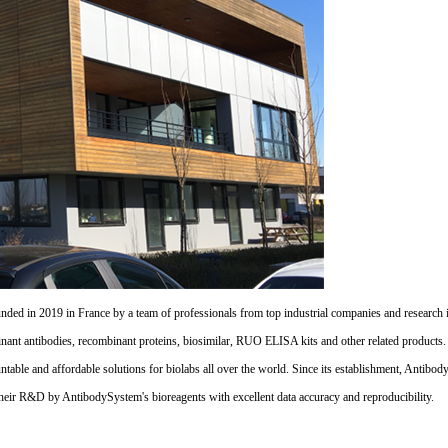
d in 2019 in France by a team of professionals from top industrial companies and research inst
nant antibodies, recombinant proteins, biosimilar, RUO ELISA kits and other related products
untable and affordable solutions for biolabs all over the world. Since its establishment, Antibo
their R&D by AntibodySystem's bioreagents with excellent data accuracy and reproducibility.