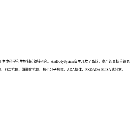
国,专注于生命科学和生物制药领域研究。AntibodySystem自主开发了高效、高产的
、PEG抗体、磷酸化抗体、抗小分子抗体、ADA抗体、PK&ADA ELISA试剂盒。