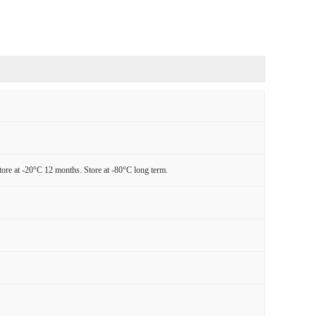
tore at -20°C 12 months. Store at -80°C long term.