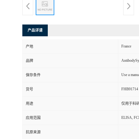
产品详请
France
产地
AntibodyS
品牌
Use a manua
保存条件
FHB91714
货号
用途
仅用于科
ELISA, F
应用范围
抗原来源