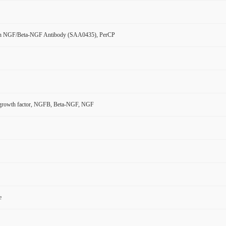
n NGF/Beta-NGF Antibody (SAA0435), PerCP
 growth factor, NGFB, Beta-NGF, NGF
e