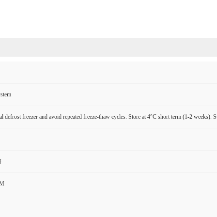
ystem
l defrost freezer and avoid repeated freeze-thaw cycles. Store at 4°C short term (1-2 weeks). S
研
CM