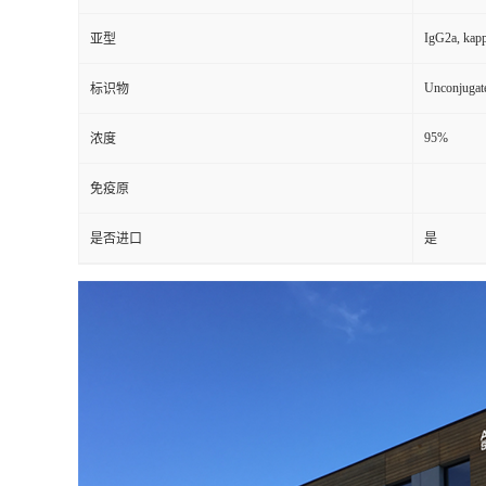
IgG2a, kap
亚型
Unconjugat
标识物
95%
浓度
免疫原
是否进口
是