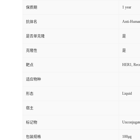
1 year
保质期
Anti-Huma
抗体名
是否单克隆
是
克隆性
是
HER1, Recep
靶点
适应物种
Liquid
形态
宿主
Unconjugat
标记物
100μg
包装规格