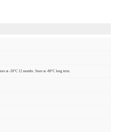
tore at -20°C 12 months. Store at -80°C long term.