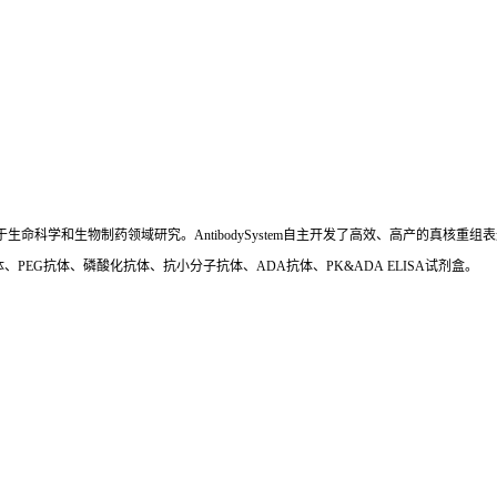
国,专注于生命科学和生物制药领域研究。AntibodySystem自主开发了高效、高产的
、PEG抗体、磷酸化抗体、抗小分子抗体、ADA抗体、PK&ADA ELISA试剂盒。