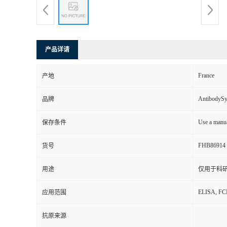
产品详请
France
产地
AntibodyS
品牌
Use a manua
保存条件
FHB86914
货号
用途
仅用于科
ELISA, F
应用范围
抗原来源