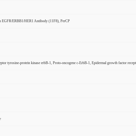
n EGFR/ERBB1/HER1 Antibody (11F8), PerCP
tor tyrosine-protein kinase erbB-1, Proto-oncogene c-ErbB-1, Epidermal growth factor re
e