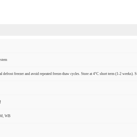
ystem
l defrost freezer and avoid repeated freeze-thaw cycles. Store at 4°C short term (1-2 weeks). S
研
CM, WB