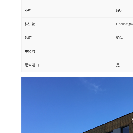
IgG
亚型
Unconjugat
标识物
95%
浓度
免疫原
是否进口
是