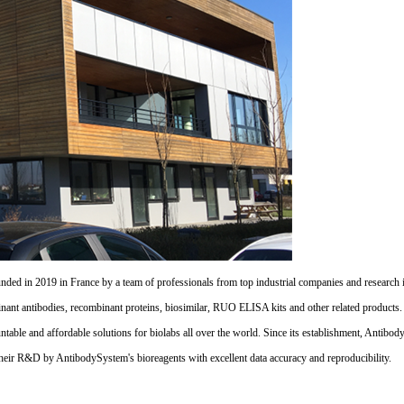
d in 2019 in France by a team of professionals from top industrial companies and research inst
nant antibodies, recombinant proteins, biosimilar, RUO ELISA kits and other related products
untable and affordable solutions for biolabs all over the world. Since its establishment, Antibo
their R&D by AntibodySystem's bioreagents with excellent data accuracy and reproducibility.