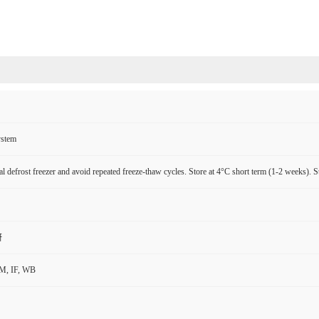
ystem
l defrost freezer and avoid repeated freeze-thaw cycles. Store at 4°C short term (1-2 weeks). S
研
M, IF, WB