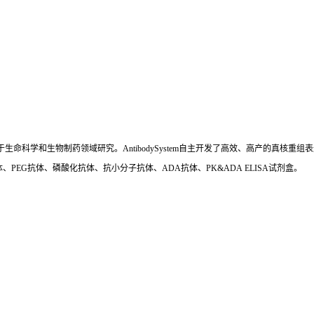
国,专注于生命科学和生物制药领域研究。AntibodySystem自主开发了高效、高产的
、PEG抗体、磷酸化抗体、抗小分子抗体、ADA抗体、PK&ADA ELISA试剂盒。