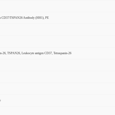
n CD37/TSPAN26 Antibody (HH1), PE
n-26, TSPAN26, Leukocyte antigen CD37, Tetraspanin-26
e