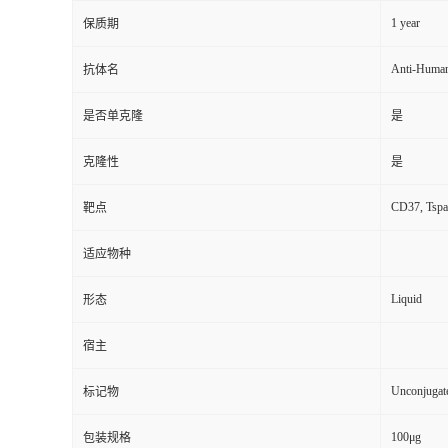
1 year
保质期
Anti-Huma
抗体名
是否单克隆
是
克隆性
是
CD37, Tspa
靶点
适应物种
Liquid
形态
宿主
Unconjugat
标记物
100μg
包装规格