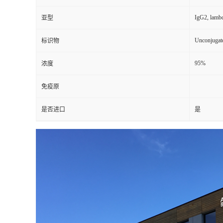
IgG2, lamb
亚型
Unconjugat
标识物
95%
浓度
免疫原
是否进口
是