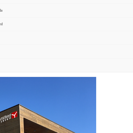
da
ed