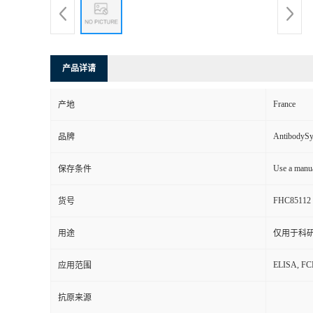
产品详请
France
产地
AntibodyS
品牌
Use a manua
保存条件
FHC85112
货号
用途
仅用于科
ELISA, FC
应用范围
抗原来源