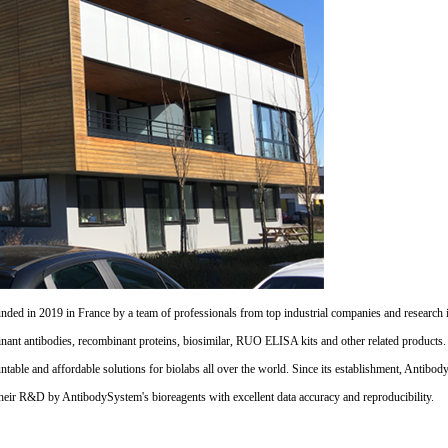
d in 2019 in France by a team of professionals from top industrial companies and research inst
nant antibodies, recombinant proteins, biosimilar, RUO ELISA kits and other related products
untable and affordable solutions for biolabs all over the world. Since its establishment, Antibo
their R&D by AntibodySystem's bioreagents with excellent data accuracy and reproducibility.