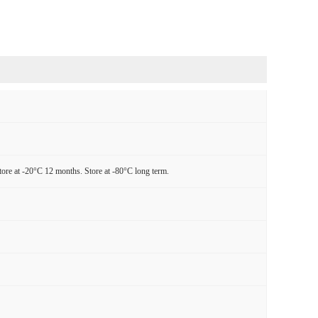
tore at -20°C 12 months. Store at -80°C long term.