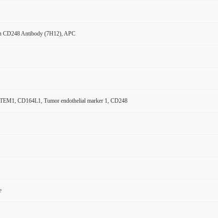
n CD248 Antibody (7H12), APC
, TEM1, CD164L1, Tumor endothelial marker 1, CD248
e