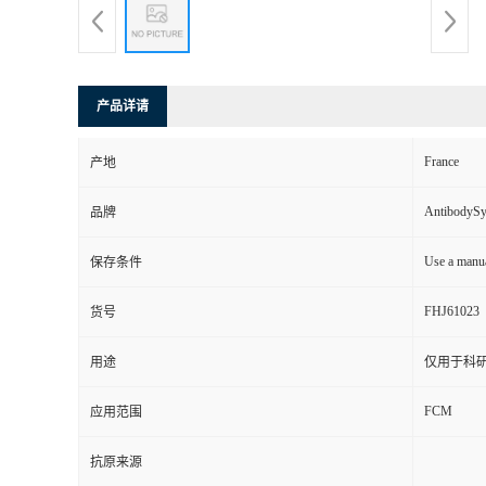
产品详请
France
产地
AntibodyS
品牌
Use a manua
保存条件
FHJ61023
货号
用途
仅用于科
FCM
应用范围
抗原来源