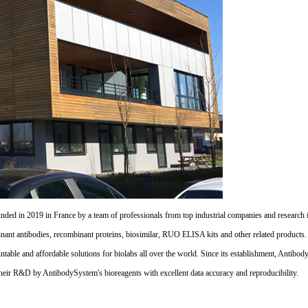
d in 2019 in France by a team of professionals from top industrial companies and research inst
nant antibodies, recombinant proteins, biosimilar, RUO ELISA kits and other related products
untable and affordable solutions for biolabs all over the world. Since its establishment, Antibo
their R&D by AntibodySystem's bioreagents with excellent data accuracy and reproducibility.