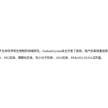
国,专注于生命科学和生物制药领域研究。AntibodySystem自主开发了高效、高产的
、PEG抗体、磷酸化抗体、抗小分子抗体、ADA抗体、PK&ADA ELISA试剂盒。