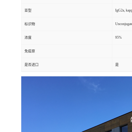
IgG2a, kap
亚型
Unconjugat
标识物
95%
浓度
免疫原
是否进口
是