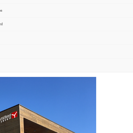
pa
ed