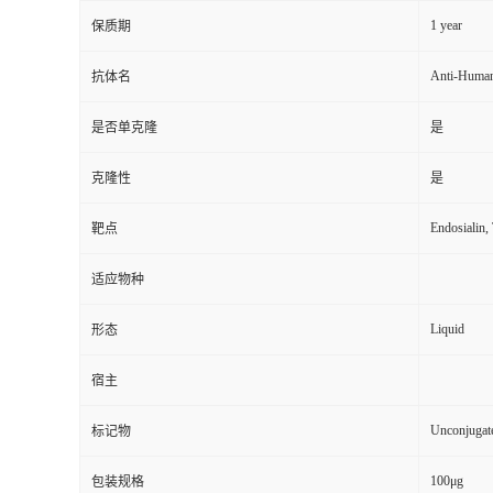
1 year
保质期
Anti-Huma
抗体名
是否单克隆
是
克隆性
是
Endosialin
靶点
适应物种
Liquid
形态
宿主
Unconjugat
标记物
100μg
包装规格