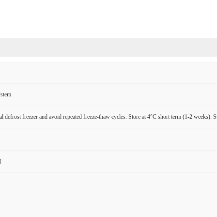
ystem
l defrost freezer and avoid repeated freeze-thaw cycles. Store at 4°C short term (1-2 weeks). S
研