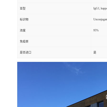
IgG1, kapp
亚型
Unconjugat
标识物
95%
浓度
免疫原
是否进口
是