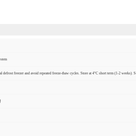
ystem
l defrost freezer and avoid repeated freeze-thaw cycles. Store at 4°C short term (1-2 weeks). S
研