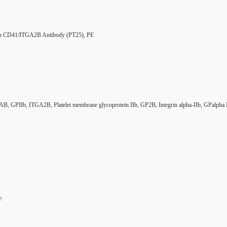
n CD41/ITGA2B Antibody (PT25), PE
, GPIIb, ITGA2B, Platelet membrane glycoprotein IIb, GP2B, Integrin alpha-IIb, GPalpha 
e