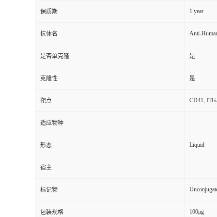
1 year
保质期
Anti-Huma
抗体名
是否单克隆
是
克隆性
是
CD41, ITGAB
靶点
适应物种
Liquid
形态
宿主
Unconjugat
标记物
100μg
包装规格