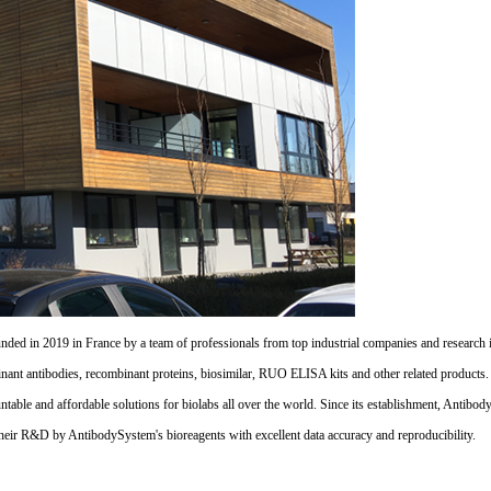
d in 2019 in France by a team of professionals from top industrial companies and research inst
nant antibodies, recombinant proteins, biosimilar, RUO ELISA kits and other related products
untable and affordable solutions for biolabs all over the world. Since its establishment, Antibo
their R&D by AntibodySystem's bioreagents with excellent data accuracy and reproducibility.