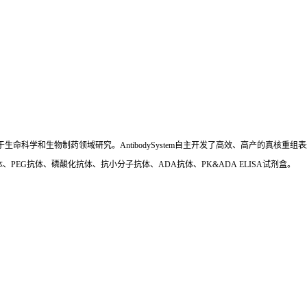
国,专注于生命科学和生物制药领域研究。AntibodySystem自主开发了高效、高产的
、PEG抗体、磷酸化抗体、抗小分子抗体、ADA抗体、PK&ADA ELISA试剂盒。