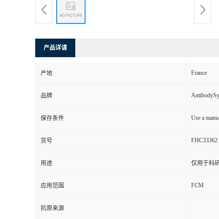
产品详请
France
产地
AntibodyS
品牌
Use a manua
保存条件
FHC33362
货号
用途
仅用于科
FCM
应用范围
抗原来源