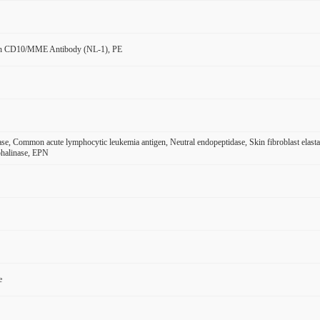
n CD10/MME Antibody (NL-1), PE
ase, Common acute lymphocytic leukemia antigen, Neutral endopeptidase, Skin fibroblast el
halinase, EPN
e