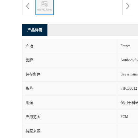
产品详请
France
产地
AntibodyS
品牌
Use a manua
保存条件
FHC33012
货号
用途
仅用于科
FCM
应用范围
抗原来源