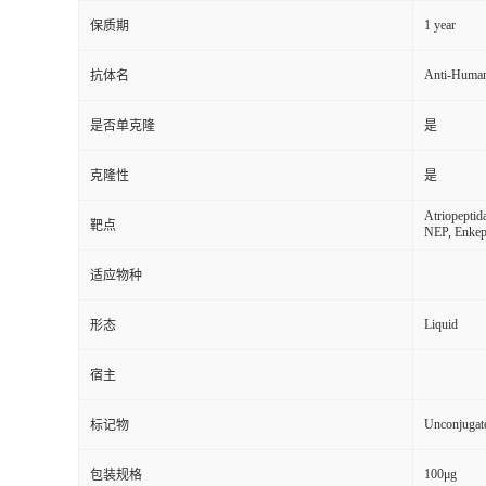
1 year
保质期
Anti-Huma
抗体名
是否单克隆
是
克隆性
是
Atriopeptid
靶点
NEP, Enkep
适应物种
Liquid
形态
宿主
Unconjugat
标记物
100μg
包装规格