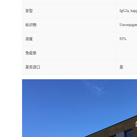
IgG2a, kap
亚型
Unconjugat
标识物
95%
浓度
免疫原
是否进口
是