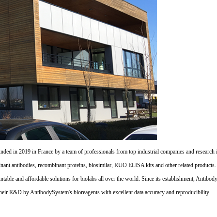
d in 2019 in France by a team of professionals from top industrial companies and research inst
nant antibodies, recombinant proteins, biosimilar, RUO ELISA kits and other related products
untable and affordable solutions for biolabs all over the world. Since its establishment, Antibo
their R&D by AntibodySystem's bioreagents with excellent data accuracy and reproducibility.