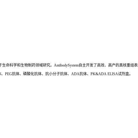
国,专注于生命科学和生物制药领域研究。AntibodySystem自主开发了高效、高产的
、PEG抗体、磷酸化抗体、抗小分子抗体、ADA抗体、PK&ADA ELISA试剂盒。