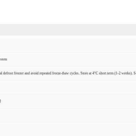
ystem
l defrost freezer and avoid repeated freeze-thaw cycles. Store at 4°C short term (1-2 weeks). S
研