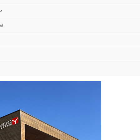
pa
ed