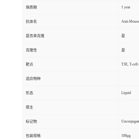
1 year
保质期
Anti-Mouse
抗体名
是否单克隆
是
克隆性
是
T3E, T-cell
靶点
适应物种
Liquid
形态
宿主
Unconjugat
标记物
100μg
包装规格