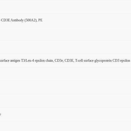
 CD3E Antibody (500A2), PE
 surface antigen T3/Leu-4 epsilon chain, CD3e, CD3E, T-cell surface glycoprotein CD3 epsilon
e