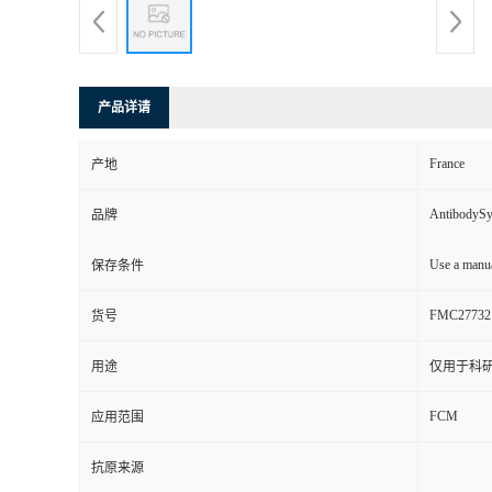
产品详请
France
产地
AntibodyS
品牌
Use a manua
保存条件
FMC27732
货号
用途
仅用于科
FCM
应用范围
抗原来源