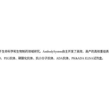
国,专注于生命科学和生物制药领域研究。AntibodySystem自主开发了高效、高产的
、PEG抗体、磷酸化抗体、抗小分子抗体、ADA抗体、PK&ADA ELISA试剂盒。