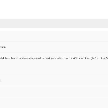
ystem
l defrost freezer and avoid repeated freeze-thaw cycles. Store at 4°C short term (1-2 weeks). S
研