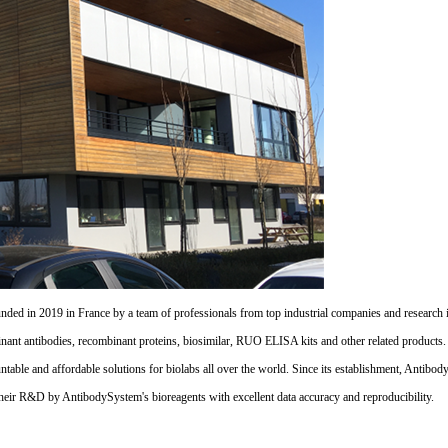
d in 2019 in France by a team of professionals from top industrial companies and research inst
nant antibodies, recombinant proteins, biosimilar, RUO ELISA kits and other related products
untable and affordable solutions for biolabs all over the world. Since its establishment, Antibo
their R&D by AntibodySystem's bioreagents with excellent data accuracy and reproducibility.