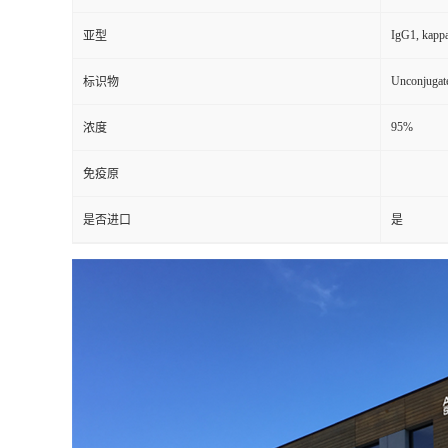
IgG1, kapp
亚型
Unconjugat
标识物
95%
浓度
免疫原
是否进口
是