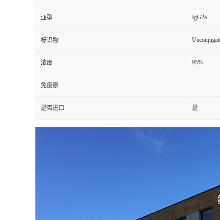
IgG2a
亚型
Unconjugat
标识物
95%
浓度
免疫原
是否进口
是