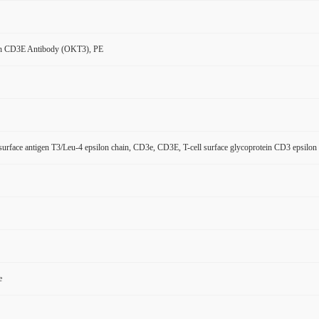
n CD3E Antibody (OKT3), PE
 surface antigen T3/Leu-4 epsilon chain, CD3e, CD3E, T-cell surface glycoprotein CD3 epsilon
e