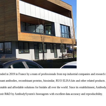
d in 2019 in France by a team of professionals from top industrial companies and research inst
nant antibodies, recombinant proteins, biosimilar, RUO ELISA kits and other related products
untable and affordable solutions for biolabs all over the world. Since its establishment, Antibo
their R&D by AntibodySystem's bioreagents with excellent data accuracy and reproducibility.