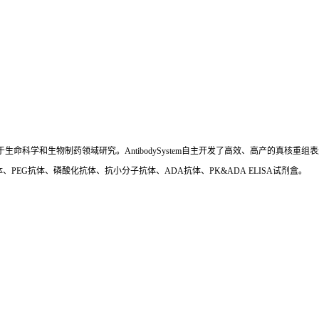
国,专注于生命科学和生物制药领域研究。AntibodySystem自主开发了高效、高产的
、PEG抗体、磷酸化抗体、抗小分子抗体、ADA抗体、PK&ADA ELISA试剂盒。