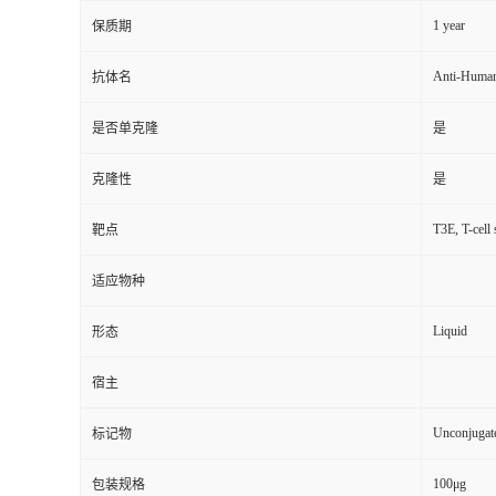
1 year
保质期
Anti-Huma
抗体名
是否单克隆
是
克隆性
是
T3E, T-cell
靶点
适应物种
Liquid
形态
宿主
Unconjugat
标记物
100μg
包装规格