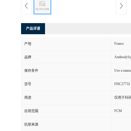
产品详请
France
产地
AntibodyS
品牌
Use a manua
保存条件
FHC27732
货号
用途
仅用于科
FCM
应用范围
抗原来源