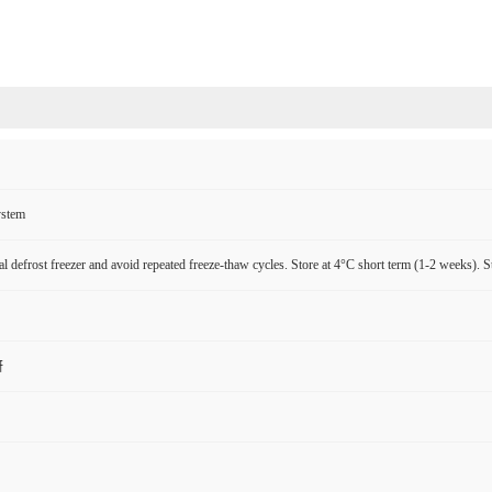
ystem
l defrost freezer and avoid repeated freeze-thaw cycles. Store at 4°C short term (1-2 weeks). S
研