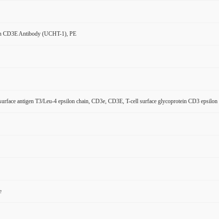
n CD3E Antibody (UCHT-1), PE
 surface antigen T3/Leu-4 epsilon chain, CD3e, CD3E, T-cell surface glycoprotein CD3 epsil
e