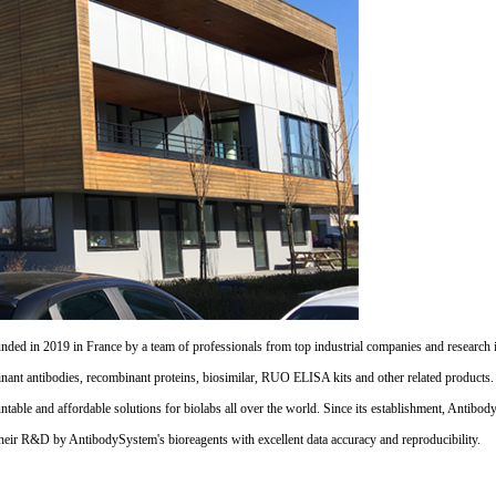
d in 2019 in France by a team of professionals from top industrial companies and research inst
nant antibodies, recombinant proteins, biosimilar, RUO ELISA kits and other related products
untable and affordable solutions for biolabs all over the world. Since its establishment, Antibo
their R&D by AntibodySystem's bioreagents with excellent data accuracy and reproducibility.