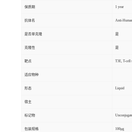
1 year
保质期
Anti-Huma
抗体名
是否单克隆
是
克隆性
是
T3E, T-cell
靶点
适应物种
Liquid
形态
宿主
Unconjugat
标记物
100μg
包装规格