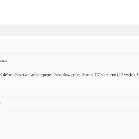
ystem
l defrost freezer and avoid repeated freeze-thaw cycles. Store at 4°C short term (1-2 weeks). S
研