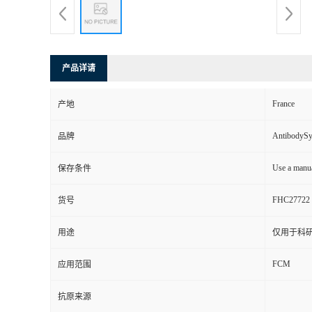
产品详请
France
产地
AntibodyS
品牌
Use a manua
保存条件
FHC27722
货号
用途
仅用于科
FCM
应用范围
抗原来源