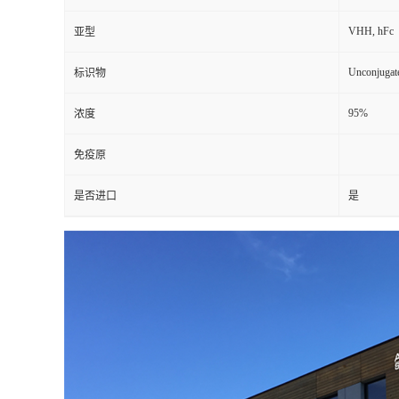
VHH, hFc
亚型
Unconjugat
标识物
95%
浓度
免疫原
是否进口
是