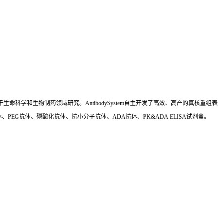
国,专注于生命科学和生物制药领域研究。AntibodySystem自主开发了高效、高产的
、PEG抗体、磷酸化抗体、抗小分子抗体、ADA抗体、PK&ADA ELISA试剂盒。