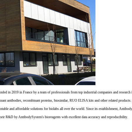
d in 2019 in France by a team of professionals from top industrial companies and research inst
nant antibodies, recombinant proteins, biosimilar, RUO ELISA kits and other related products
untable and affordable solutions for biolabs all over the world. Since its establishment, Antibo
their R&D by AntibodySystem's bioreagents with excellent data accuracy and reproducibility.