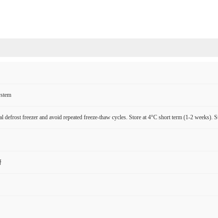
ystem
l defrost freezer and avoid repeated freeze-thaw cycles. Store at 4°C short term (1-2 weeks). S
研