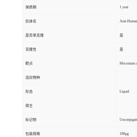
1 year
保质期
Anti-Huma
抗体名
是否单克隆
是
克隆性
是
Meconium a
靶点
适应物种
Liquid
形态
宿主
Unconjugat
标记物
100μg
包装规格