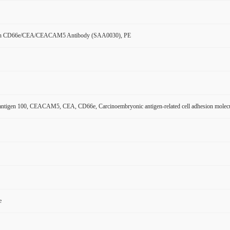
n CD66e/CEA/CEACAM5 Antibody (SAA0030), PE
ntigen 100, CEACAM5, CEA, CD66e, Carcinoembryonic antigen-related cell adhesion molecu
e