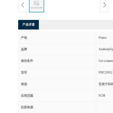
产品详请
France
产地
AntibodyS
品牌
Use a manua
保存条件
FHC21012
货号
用途
仅用于科
FCM
应用范围
抗原来源