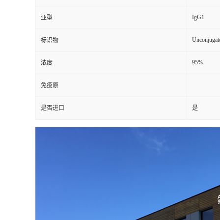
IgG1
亚型
Unconjugat
标识物
95%
浓度
免疫原
是否进口
是