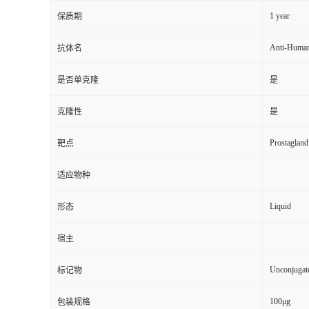
1 year
保质期
Anti-Huma
抗体名
是否单克隆
是
克隆性
是
Prostagland
靶点
适应物种
Liquid
形态
宿主
Unconjugat
标记物
100μg
包装规格