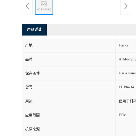
产品详请
France
产地
AntibodyS
品牌
Use a manua
保存条件
FHJ94214
货号
用途
仅用于科
FCM
应用范围
抗原来源