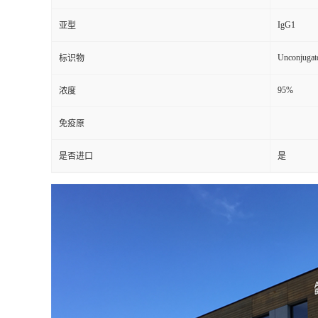
IgG1
亚型
Unconjugat
标识物
95%
浓度
免疫原
是否进口
是