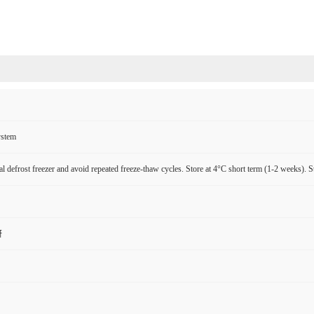
ystem
l defrost freezer and avoid repeated freeze-thaw cycles. Store at 4°C short term (1-2 weeks). S
研