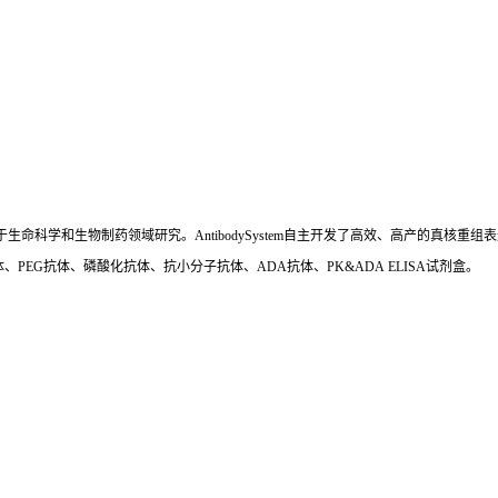
国,专注于生命科学和生物制药领域研究。AntibodySystem自主开发了高效、高产的
、PEG抗体、磷酸化抗体、抗小分子抗体、ADA抗体、PK&ADA ELISA试剂盒。