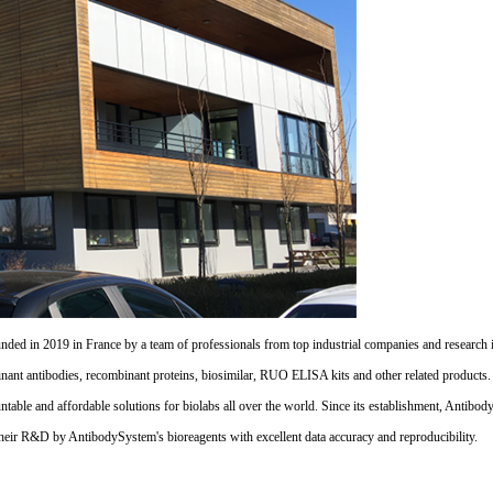
d in 2019 in France by a team of professionals from top industrial companies and research inst
nant antibodies, recombinant proteins, biosimilar, RUO ELISA kits and other related products
untable and affordable solutions for biolabs all over the world. Since its establishment, Antibo
their R&D by AntibodySystem's bioreagents with excellent data accuracy and reproducibility.