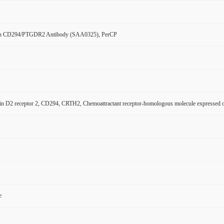
n CD294/PTGDR2 Antibody (SAA0325), PerCP
in D2 receptor 2, CD294, CRTH2, Chemoattractant receptor-homologous molecule expressed
e