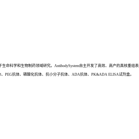
国,专注于生命科学和生物制药领域研究。AntibodySystem自主开发了高效、高产的
、PEG抗体、磷酸化抗体、抗小分子抗体、ADA抗体、PK&ADA ELISA试剂盒。