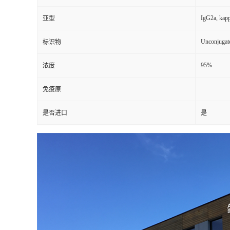
IgG2a, kap
亚型
Unconjugat
标识物
95%
浓度
免疫原
是否进口
是