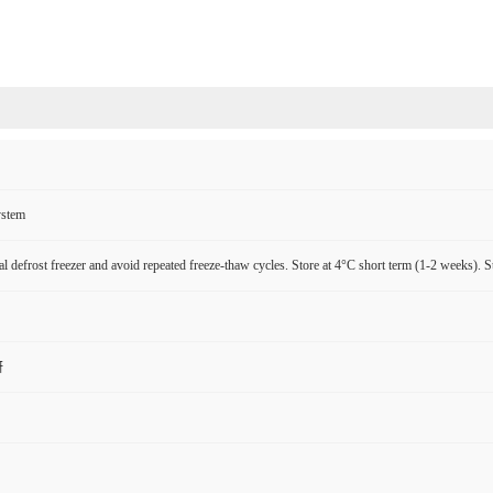
ystem
l defrost freezer and avoid repeated freeze-thaw cycles. Store at 4°C short term (1-2 weeks). S
研