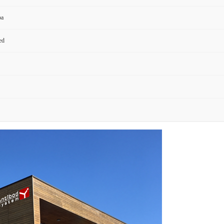
pa
ed