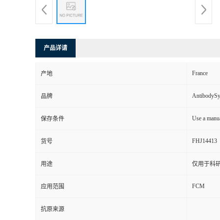
产品详请
France
产地
AntibodyS
品牌
Use a manua
保存条件
FHJ14413
货号
用途
仅用于科
FCM
应用范围
抗原来源