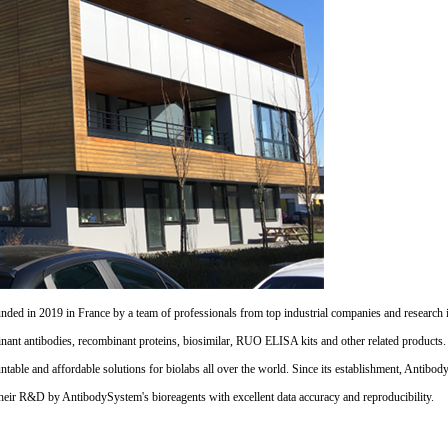
d in 2019 in France by a team of professionals from top industrial companies and research inst
nant antibodies, recombinant proteins, biosimilar, RUO ELISA kits and other related products
untable and affordable solutions for biolabs all over the world. Since its establishment, Antibo
their R&D by AntibodySystem's bioreagents with excellent data accuracy and reproducibility.