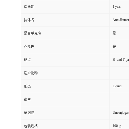
1 year
保质期
Anti-Huma
抗体名
是否单克隆
是
克隆性
是
B- and T-ly
靶点
适应物种
Liquid
形态
宿主
Unconjugat
标记物
100μg
包装规格