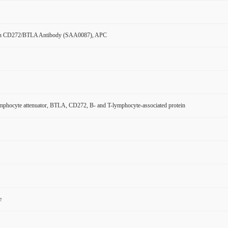
n CD272/BTLA Antibody (SAA0087), APC
mphocyte attenuator, BTLA, CD272, B- and T-lymphocyte-associated protein
e