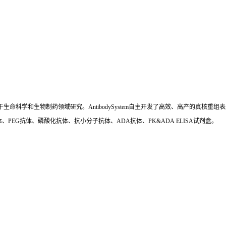
国,专注于生命科学和生物制药领域研究。AntibodySystem自主开发了高效、高产的
、PEG抗体、磷酸化抗体、抗小分子抗体、ADA抗体、PK&ADA ELISA试剂盒。