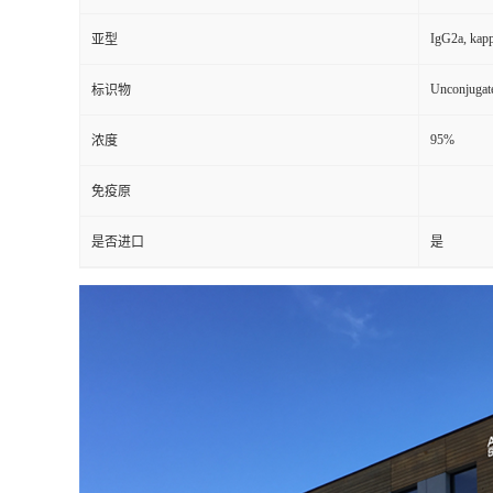
IgG2a, kap
亚型
Unconjugat
标识物
95%
浓度
免疫原
是否进口
是