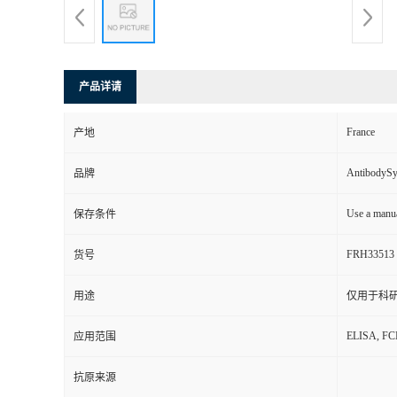
产品详请
France
产地
AntibodyS
品牌
Use a manua
保存条件
FRH33513
货号
用途
仅用于科
ELISA, FC
应用范围
抗原来源