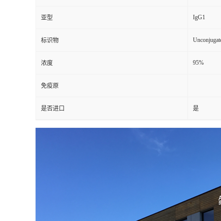
IgG1
亚型
Unconjugat
标识物
95%
浓度
免疫原
是否进口
是