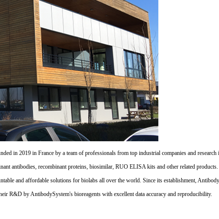
d in 2019 in France by a team of professionals from top industrial companies and research inst
nant antibodies, recombinant proteins, biosimilar, RUO ELISA kits and other related products
untable and affordable solutions for biolabs all over the world. Since its establishment, Antibo
their R&D by AntibodySystem's bioreagents with excellent data accuracy and reproducibility.