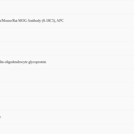
n/Mouse/Rat MOG Antibody (8-18C5), APC
n-oligodendrocyte glycoprotein
e