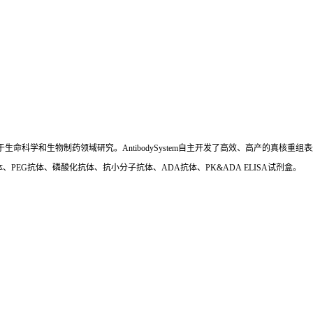
国,专注于生命科学和生物制药领域研究。AntibodySystem自主开发了高效、高产的
、PEG抗体、磷酸化抗体、抗小分子抗体、ADA抗体、PK&ADA ELISA试剂盒。