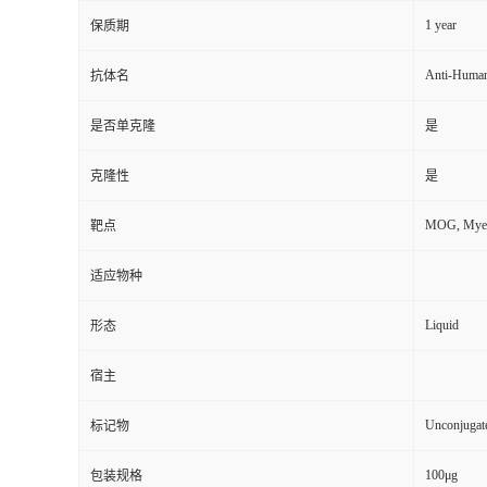
1 year
保质期
Anti-Huma
抗体名
是否单克隆
是
克隆性
是
MOG, Myeli
靶点
适应物种
Liquid
形态
宿主
Unconjugat
标记物
100μg
包装规格