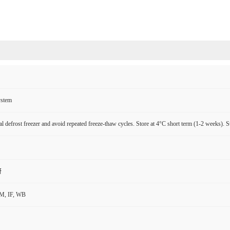
ystem
l defrost freezer and avoid repeated freeze-thaw cycles. Store at 4°C short term (1-2 weeks). S
研
M, IF, WB