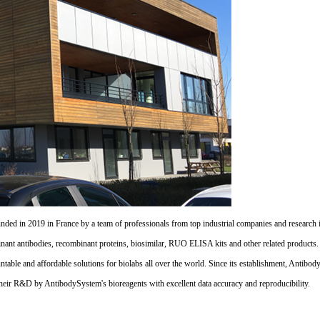
d in 2019 in France by a team of professionals from top industrial companies and research inst
nant antibodies, recombinant proteins, biosimilar, RUO ELISA kits and other related products
untable and affordable solutions for biolabs all over the world. Since its establishment, Antibo
their R&D by AntibodySystem's bioreagents with excellent data accuracy and reproducibility.