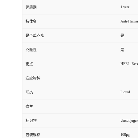
1 year
保质期
Anti-Huma
抗体名
是否单克隆
是
克隆性
是
HER1, Recep
靶点
适应物种
Liquid
形态
宿主
Unconjugat
标记物
100μg
包装规格