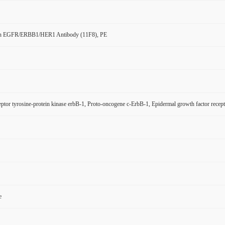
n EGFR/ERBB1/HER1 Antibody (11F8), PE
tor tyrosine-protein kinase erbB-1, Proto-oncogene c-ErbB-1, Epidermal growth factor re
e