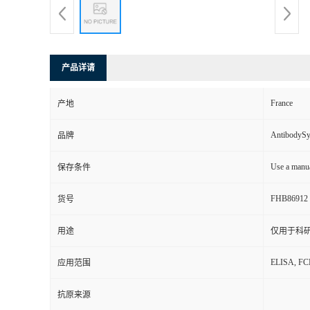
产品详请
France
产地
AntibodyS
品牌
Use a manua
保存条件
FHB86912
货号
用途
仅用于科
ELISA, F
应用范围
抗原来源