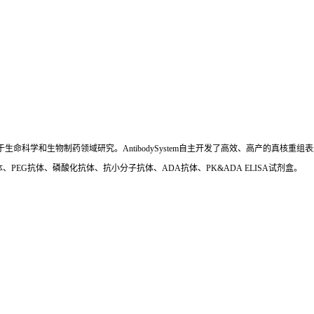
国,专注于生命科学和生物制药领域研究。AntibodySystem自主开发了高效、高产的
、PEG抗体、磷酸化抗体、抗小分子抗体、ADA抗体、PK&ADA ELISA试剂盒。