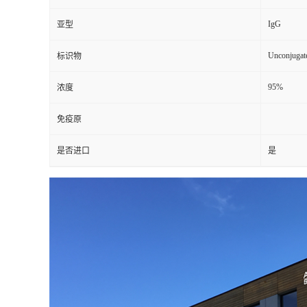
IgG
亚型
Unconjugat
标识物
95%
浓度
免疫原
是否进口
是