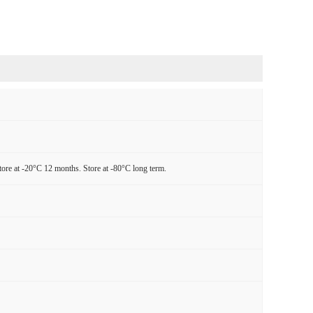
tore at -20°C 12 months. Store at -80°C long term.