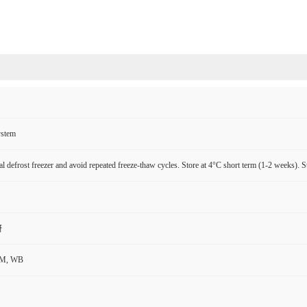
ystem
l defrost freezer and avoid repeated freeze-thaw cycles. Store at 4°C short term (1-2 weeks). S
研
CM, WB