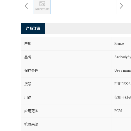
产品详请
France
产地
AntibodyS
品牌
Use a manua
保存条件
FHH02223
货号
用途
仅用于科
FCM
应用范围
抗原来源