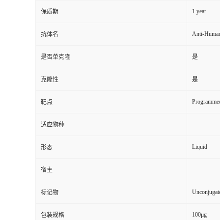
1 year
保质期
Anti-Huma
抗体名
是否单克隆
是
克隆性
是
Programmed
靶点
适应物种
Liquid
形态
宿主
Unconjugat
标记物
100μg
包装规格