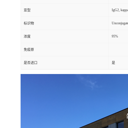
IgG2, kapp
亚型
Unconjugat
标识物
95%
浓度
免疫原
是否进口
是