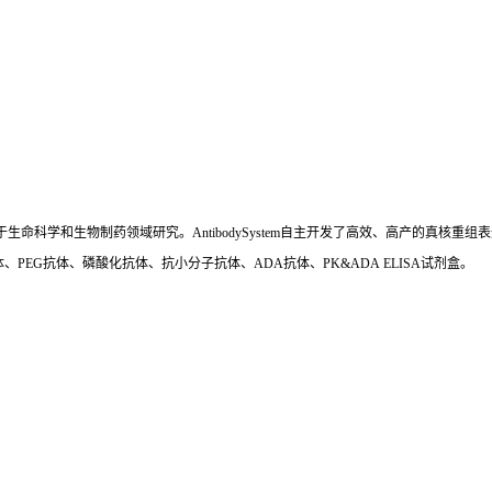
国,专注于生命科学和生物制药领域研究。AntibodySystem自主开发了高效、高产的
、PEG抗体、磷酸化抗体、抗小分子抗体、ADA抗体、PK&ADA ELISA试剂盒。