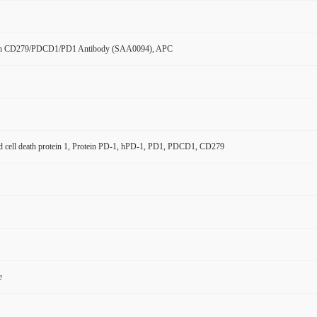
n CD279/PDCD1/PD1 Antibody (SAA0094), APC
 cell death protein 1, Protein PD-1, hPD-1, PD1, PDCD1, CD279
e