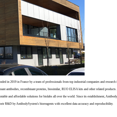
d in 2019 in France by a team of professionals from top industrial companies and research inst
nant antibodies, recombinant proteins, biosimilar, RUO ELISA kits and other related products
untable and affordable solutions for biolabs all over the world. Since its establishment, Antibo
their R&D by AntibodySystem's bioreagents with excellent data accuracy and reproducibility.