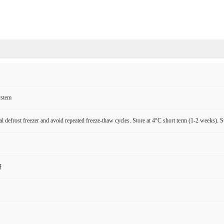
ystem
l defrost freezer and avoid repeated freeze-thaw cycles. Store at 4°C short term (1-2 weeks). S
研