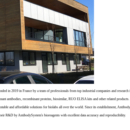
d in 2019 in France by a team of professionals from top industrial companies and research inst
nant antibodies, recombinant proteins, biosimilar, RUO ELISA kits and other related products
untable and affordable solutions for biolabs all over the world. Since its establishment, Antibo
their R&D by AntibodySystem's bioreagents with excellent data accuracy and reproducibility.