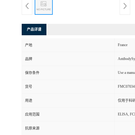
产品详请
France
产地
AntibodyS
品牌
Use a manua
保存条件
FMC07034
货号
用途
仅用于科
ELISA, F
应用范围
抗原来源