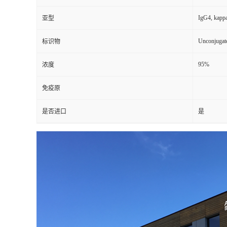
IgG4, kapp
亚型
Unconjugat
标识物
95%
浓度
免疫原
是否进口
是