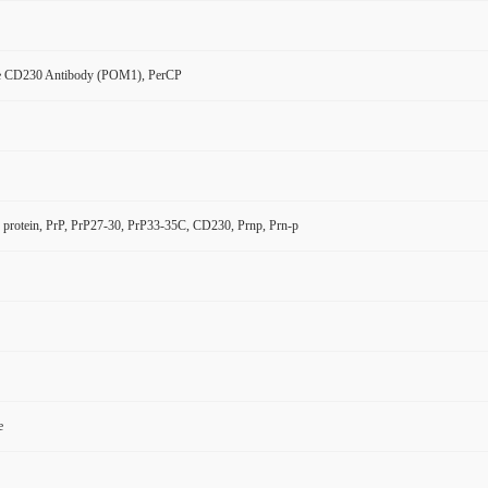
e CD230 Antibody (POM1), PerCP
 protein, PrP, PrP27-30, PrP33-35C, CD230, Prnp, Prn-p
e