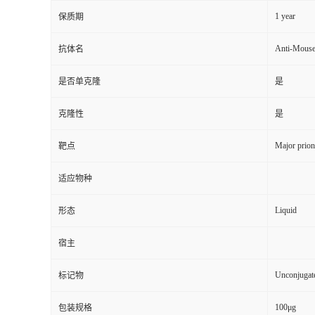
1 year
保质期
Anti-Mous
抗体名
是否单克隆
是
克隆性
是
Major prion
靶点
适应物种
Liquid
形态
宿主
Unconjugat
标记物
100μg
包装规格