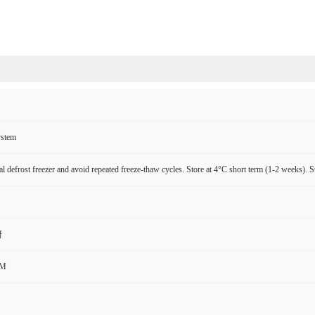
ystem
l defrost freezer and avoid repeated freeze-thaw cycles. Store at 4°C short term (1-2 weeks). S
研
CM