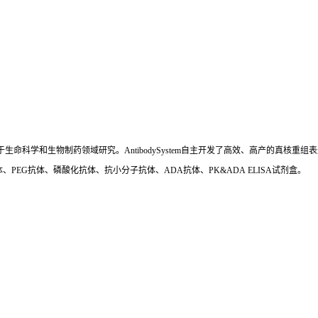
国,专注于生命科学和生物制药领域研究。AntibodySystem自主开发了高效、高产的
、PEG抗体、磷酸化抗体、抗小分子抗体、ADA抗体、PK&ADA ELISA试剂盒。