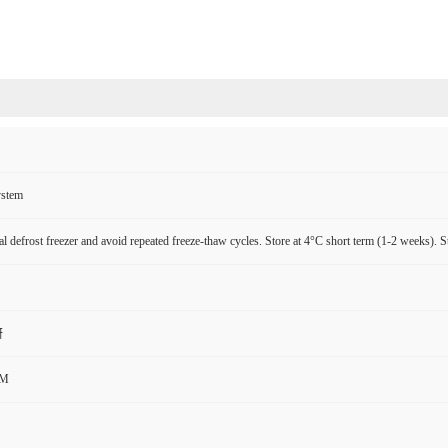
ystem
l defrost freezer and avoid repeated freeze-thaw cycles. Store at 4°C short term (1-2 weeks). S
研
CM