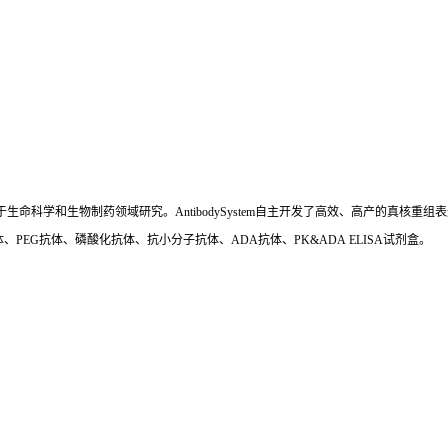
国,专注于生命科学和生物制药领域研究。AntibodySystem自主开发了高效、高产的
、PEG抗体、磷酸化抗体、抗小分子抗体、ADA抗体、PK&ADA ELISA试剂盒。