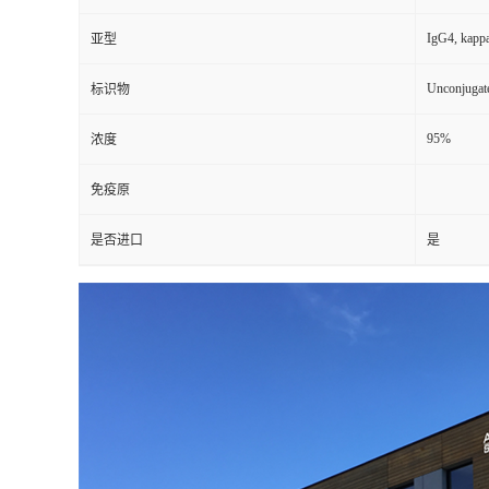
IgG4, kapp
亚型
Unconjugat
标识物
95%
浓度
免疫原
是否进口
是