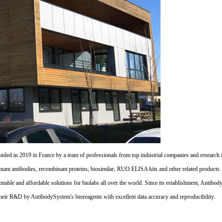
d in 2019 in France by a team of professionals from top industrial companies and research inst
nant antibodies, recombinant proteins, biosimilar, RUO ELISA kits and other related products
untable and affordable solutions for biolabs all over the world. Since its establishment, Antibo
their R&D by AntibodySystem's bioreagents with excellent data accuracy and reproducibility.