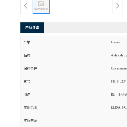
产品详请
France
产地
AntibodyS
品牌
Use a manua
保存条件
FHH45234
货号
用途
仅用于科
ELISA, F
应用范围
抗原来源