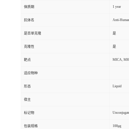
1 year
保质期
Anti-Human
抗体名
是否单克隆
是
克隆性
是
MICA, MIC-
靶点
适应物种
Liquid
形态
宿主
Unconjugat
标记物
100μg
包装规格