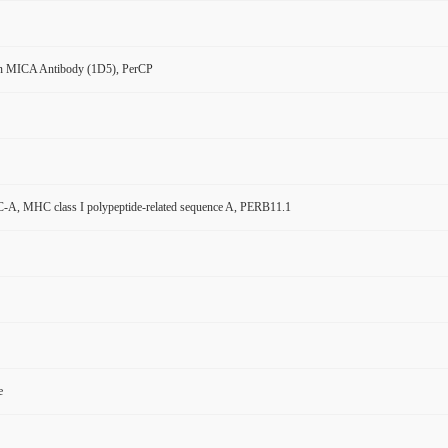
 MICA Antibody (1D5), PerCP
A, MHC class I polypeptide-related sequence A, PERB11.1
e