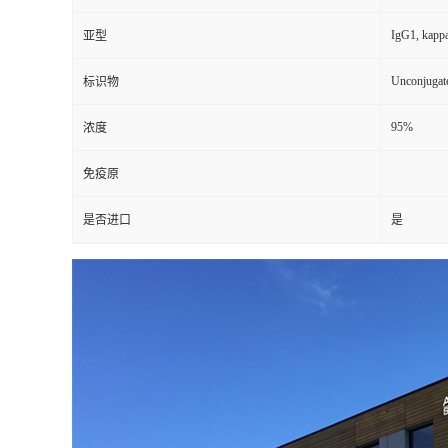
IgG1, kapp
亚型
Unconjugat
标识物
95%
浓度
免疫原
是否进口
是