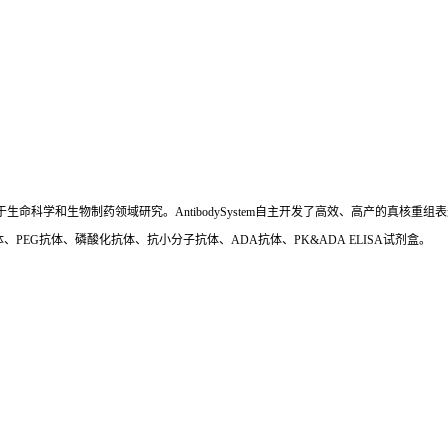
国,专注于生命科学和生物制药领域研究。AntibodySystem自主开发了高效、高产的
、PEG抗体、磷酸化抗体、抗小分子抗体、ADA抗体、PK&ADA ELISA试剂盒。