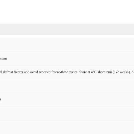
ystem
l defrost freezer and avoid repeated freeze-thaw cycles. Store at 4°C short term (1-2 weeks). S
研