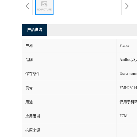
产品详请
France
产地
AntibodyS
品牌
Use a manua
保存条件
FMH28914
货号
用途
仅用于科
FCM
应用范围
抗原来源