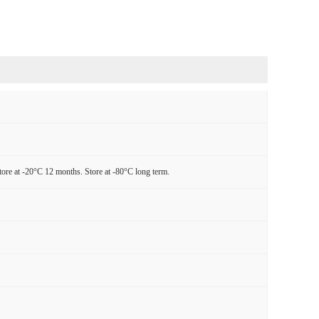
tore at -20°C 12 months. Store at -80°C long term.