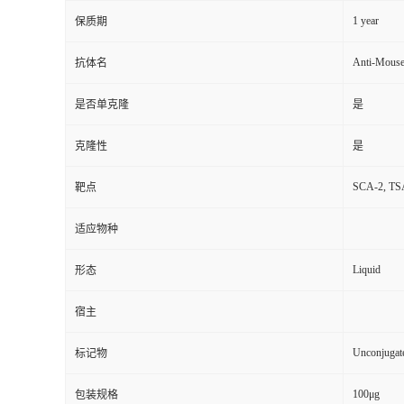
1 year
保质期
Anti-Mous
抗体名
是否单克隆
是
克隆性
是
SCA-2, TSA-
靶点
适应物种
Liquid
形态
宿主
Unconjugat
标记物
100μg
包装规格