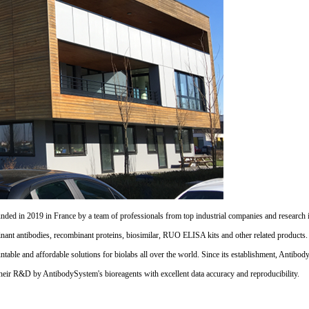
d in 2019 in France by a team of professionals from top industrial companies and research inst
nant antibodies, recombinant proteins, biosimilar, RUO ELISA kits and other related products
untable and affordable solutions for biolabs all over the world. Since its establishment, Antibo
their R&D by AntibodySystem's bioreagents with excellent data accuracy and reproducibility.