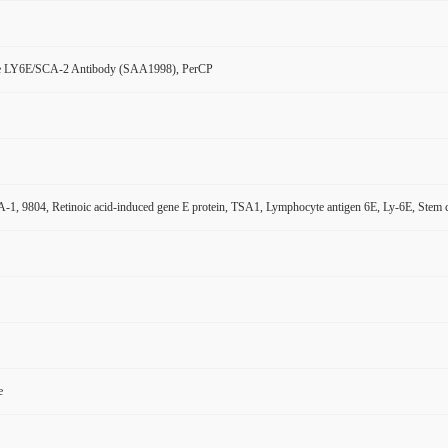
e LY6E/SCA-2 Antibody (SAA1998), PerCP
1, 9804, Retinoic acid-induced gene E protein, TSA1, Lymphocyte antigen 6E, Ly-6E, Stem 
e