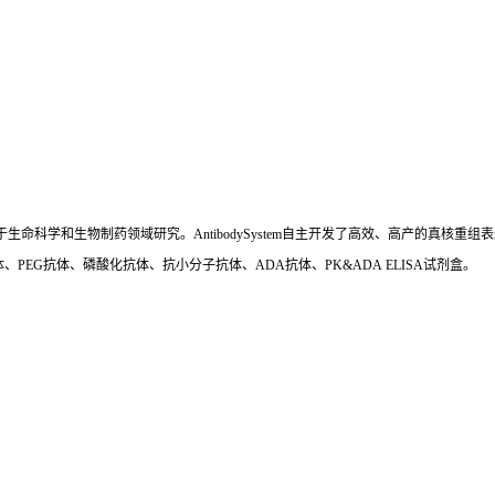
国,专注于生命科学和生物制药领域研究。AntibodySystem自主开发了高效、高产的
、PEG抗体、磷酸化抗体、抗小分子抗体、ADA抗体、PK&ADA ELISA试剂盒。