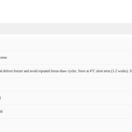
ystem
l defrost freezer and avoid repeated freeze-thaw cycles. Store at 4°C short term (1-2 weeks). S
研
CM