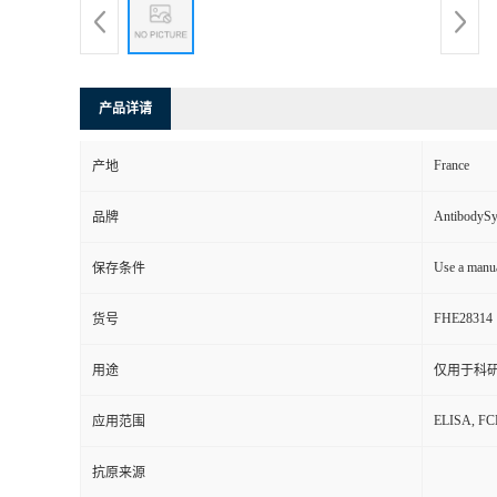
产品详请
France
产地
AntibodyS
品牌
Use a manua
保存条件
FHE28314
货号
用途
仅用于科
ELISA, F
应用范围
抗原来源