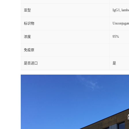
IgG1, lamb
亚型
Unconjugat
标识物
95%
浓度
免疫原
是否进口
是