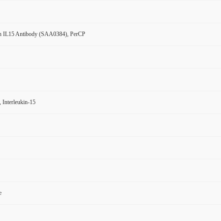
 IL15 Antibody (SAA0384), PerCP
, Interleukin-15
e