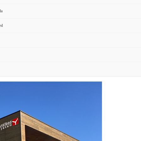
da
ed