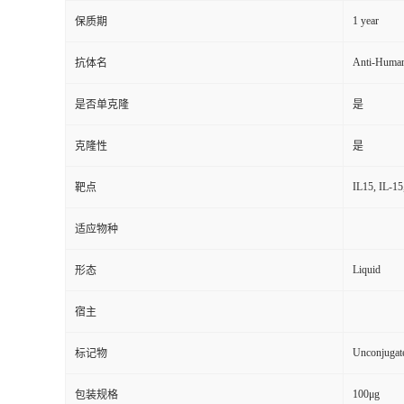
1 year
保质期
Anti-Human
抗体名
是否单克隆
是
克隆性
是
IL15, IL-15
靶点
适应物种
Liquid
形态
宿主
Unconjugat
标记物
100μg
包装规格