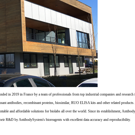
d in 2019 in France by a team of professionals from top industrial companies and research inst
nant antibodies, recombinant proteins, biosimilar, RUO ELISA kits and other related products
untable and affordable solutions for biolabs all over the world. Since its establishment, Antibo
their R&D by AntibodySystem's bioreagents with excellent data accuracy and reproducibility.