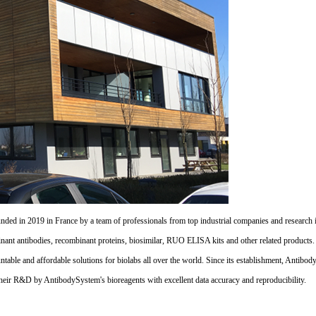
d in 2019 in France by a team of professionals from top industrial companies and research inst
nant antibodies, recombinant proteins, biosimilar, RUO ELISA kits and other related products
untable and affordable solutions for biolabs all over the world. Since its establishment, Antibo
their R&D by AntibodySystem's bioreagents with excellent data accuracy and reproducibility.