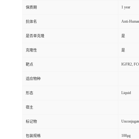
1 year
保质期
Anti-Huma
抗体名
是否单克隆
是
克隆性
是
IGFR2, FCG
靶点
适应物种
Liquid
形态
宿主
Unconjugat
标记物
100μg
包装规格