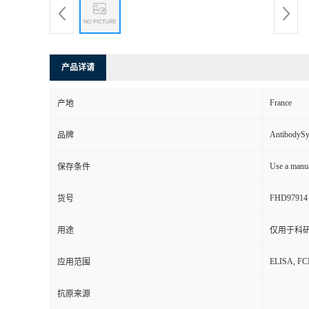
产品详请
France
产地
AntibodyS
品牌
Use a manua
保存条件
FHD97914
货号
用途
仅用于科
ELISA, F
应用范围
抗原来源