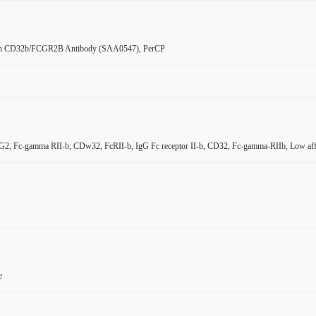
n CD32b/FCGR2B Antibody (SAA0547), PerCP
2, Fc-gamma RII-b, CDw32, FcRII-b, IgG Fc receptor II-b, CD32, Fc-gamma-RIIb, Low af
e