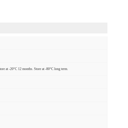
tore at -20°C 12 months. Store at -80°C long term.