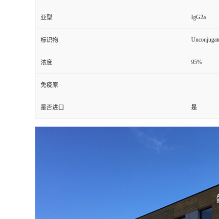
IgG2a
亚型
Unconjugat
标识物
95%
浓度
免疫原
是否进口
是