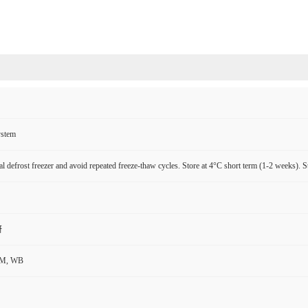
ystem
l defrost freezer and avoid repeated freeze-thaw cycles. Store at 4°C short term (1-2 weeks). S
研
CM, WB