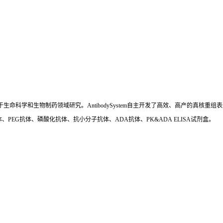
国,专注于生命科学和生物制药领域研究。AntibodySystem自主开发了高效、高产的
、PEG抗体、磷酸化抗体、抗小分子抗体、ADA抗体、PK&ADA ELISA试剂盒。