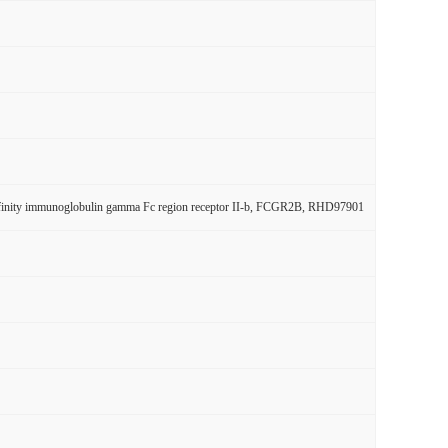
finity immunoglobulin gamma Fc region receptor II-b, FCGR2B, RHD97901