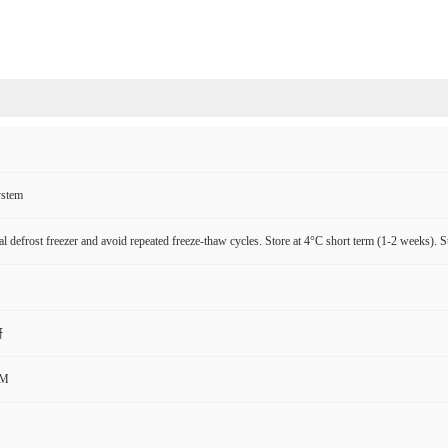
ystem
l defrost freezer and avoid repeated freeze-thaw cycles. Store at 4°C short term (1-2 weeks). S
研
CM