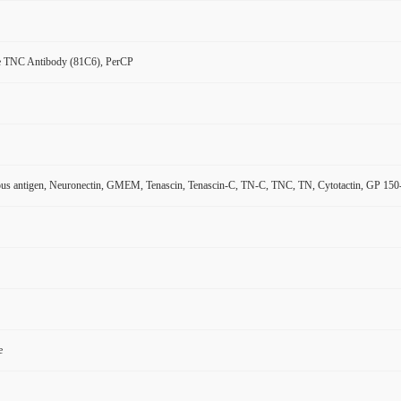
 TNC Antibody (81C6), PerCP
s antigen, Neuronectin, GMEM, Tenascin, Tenascin-C, TN-C, TNC, TN, Cytotactin, GP 150-22
e