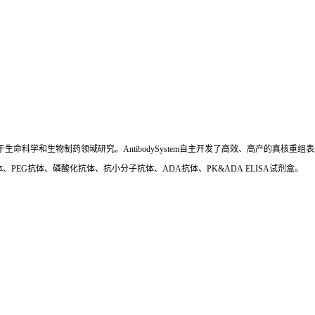
国,专注于生命科学和生物制药领域研究。AntibodySystem自主开发了高效、高产的
、PEG抗体、磷酸化抗体、抗小分子抗体、ADA抗体、PK&ADA ELISA试剂盒。