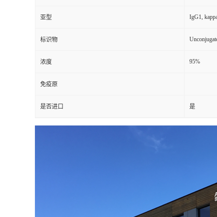
IgG1, kapp
亚型
Unconjugat
标识物
95%
浓度
免疫原
是否进口
是