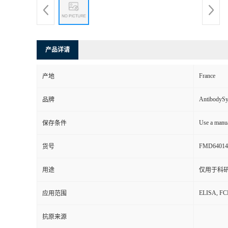
产品详请
France
产地
AntibodyS
品牌
Use a manua
保存条件
FMD64014
货号
用途
仅用于科
ELISA, F
应用范围
抗原来源