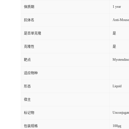
1 year
保质期
Anti-Mouse
抗体名
是否单克隆
是
克隆性
是
Myotendinou
靶点
适应物种
Liquid
形态
宿主
Unconjugat
标记物
100μg
包装规格