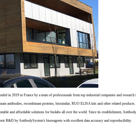
d in 2019 in France by a team of professionals from top industrial companies and research inst
nant antibodies, recombinant proteins, biosimilar, RUO ELISA kits and other related products
untable and affordable solutions for biolabs all over the world. Since its establishment, Antibo
their R&D by AntibodySystem's bioreagents with excellent data accuracy and reproducibility.