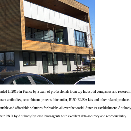
d in 2019 in France by a team of professionals from top industrial companies and research inst
nant antibodies, recombinant proteins, biosimilar, RUO ELISA kits and other related products
untable and affordable solutions for biolabs all over the world. Since its establishment, Antibo
their R&D by AntibodySystem's bioreagents with excellent data accuracy and reproducibility.