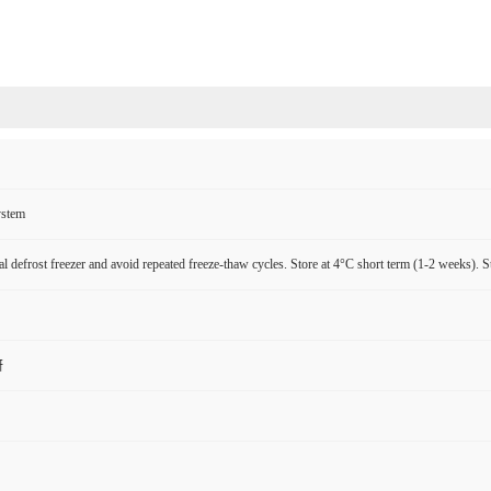
ystem
l defrost freezer and avoid repeated freeze-thaw cycles. Store at 4°C short term (1-2 weeks). S
研