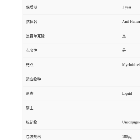
1 year
保质期
Anti-Human
抗体名
是否单克隆
是
克隆性
是
Myeloid cel
靶点
适应物种
Liquid
形态
宿主
Unconjugat
标记物
100μg
包装规格