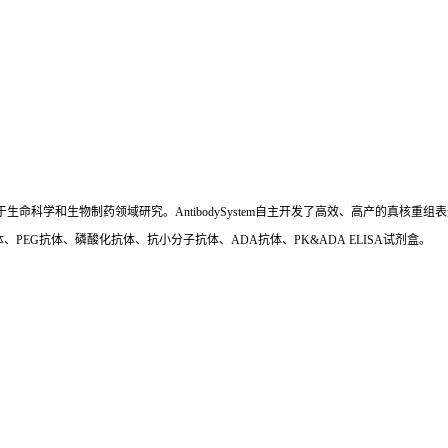
国,专注于生命科学和生物制药领域研究。AntibodySystem自主开发了高效、高产的
、PEG抗体、磷酸化抗体、抗小分子抗体、ADA抗体、PK&ADA ELISA试剂盒。