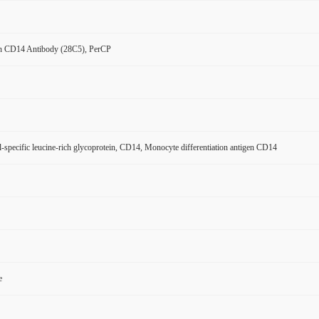
 CD14 Antibody (28C5), PerCP
l-specific leucine-rich glycoprotein, CD14, Monocyte differentiation antigen CD14
e