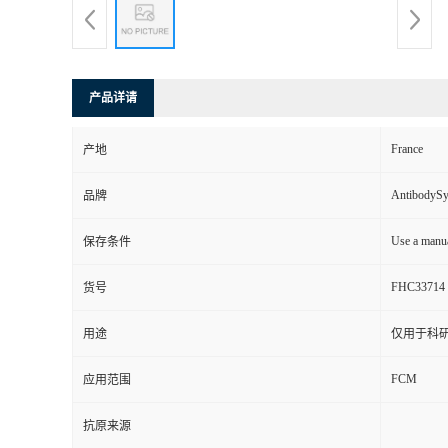
产品详请
France
产地
AntibodyS
品牌
Use a manua
保存条件
FHC33714
货号
用途
仅用于科
FCM
应用范围
抗原来源