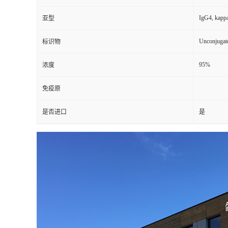
IgG4, kapp
亚型
Unconjugat
标识物
95%
浓度
免疫原
是否进口
是