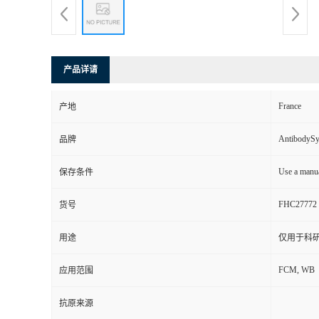
产品详请
France
产地
AntibodyS
品牌
Use a manua
保存条件
FHC27772
货号
用途
仅用于科
FCM, WB
应用范围
抗原来源