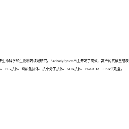
国,专注于生命科学和生物制药领域研究。AntibodySystem自主开发了高效、高产的
、PEG抗体、磷酸化抗体、抗小分子抗体、ADA抗体、PK&ADA ELISA试剂盒。