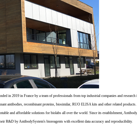
d in 2019 in France by a team of professionals from top industrial companies and research inst
nant antibodies, recombinant proteins, biosimilar, RUO ELISA kits and other related products
untable and affordable solutions for biolabs all over the world. Since its establishment, Antibo
their R&D by AntibodySystem's bioreagents with excellent data accuracy and reproducibility.