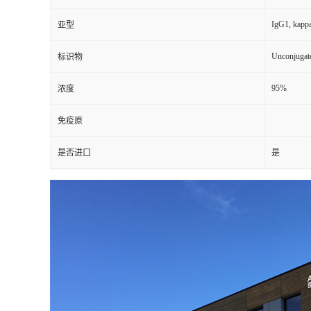
IgG1, kapp
亚型
Unconjugat
标识物
95%
浓度
免疫原
是否进口
是