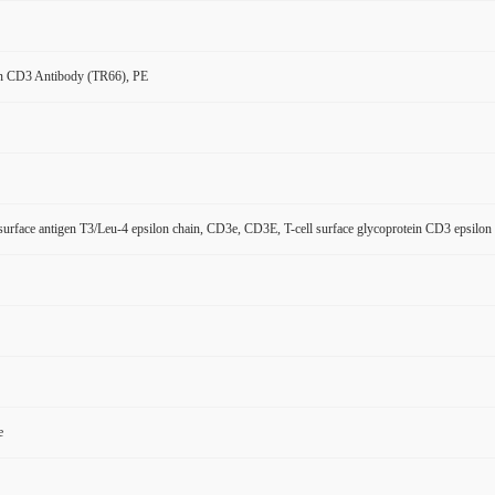
 CD3 Antibody (TR66), PE
 surface antigen T3/Leu-4 epsilon chain, CD3e, CD3E, T-cell surface glycoprotein CD3 epsilon
e