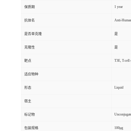
1 year
保质期
Anti-Human
抗体名
是否单克隆
是
克隆性
是
T3E, T-cell
靶点
适应物种
Liquid
形态
宿主
Unconjugat
标记物
100μg
包装规格