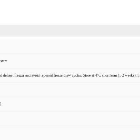
ystem
l defrost freezer and avoid repeated freeze-thaw cycles. Store at 4°C short term (1-2 weeks). S
研