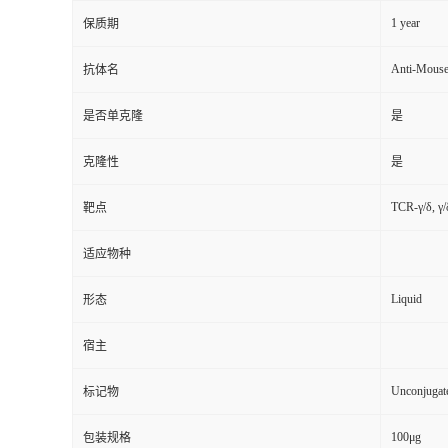
1 year
保质期
Anti-Mouse
抗体名
是否单克隆
是
克隆性
是
TCR-γ/δ, γ
靶点
适应物种
Liquid
形态
宿主
Unconjugat
标记物
100μg
包装规格