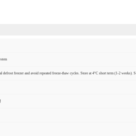
ystem
l defrost freezer and avoid repeated freeze-thaw cycles. Store at 4°C short term (1-2 weeks). S
研