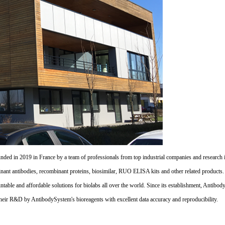
d in 2019 in France by a team of professionals from top industrial companies and research inst
nant antibodies, recombinant proteins, biosimilar, RUO ELISA kits and other related products
untable and affordable solutions for biolabs all over the world. Since its establishment, Antibo
their R&D by AntibodySystem's bioreagents with excellent data accuracy and reproducibility.