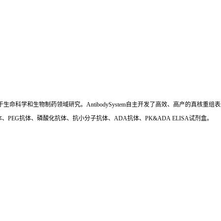
国,专注于生命科学和生物制药领域研究。AntibodySystem自主开发了高效、高产的
、PEG抗体、磷酸化抗体、抗小分子抗体、ADA抗体、PK&ADA ELISA试剂盒。