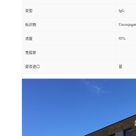
IgG
亚型
Unconjugat
标识物
95%
浓度
免疫原
是否进口
是