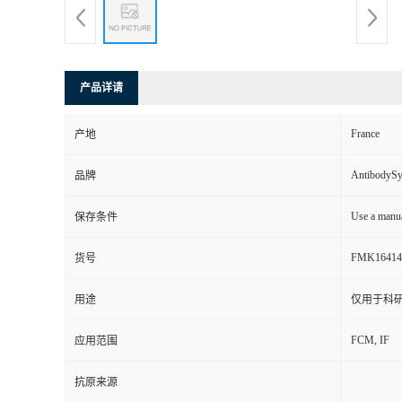
产品详请
France
产地
AntibodyS
品牌
Use a manua
保存条件
FMK16414
货号
用途
仅用于科
FCM, IF
应用范围
抗原来源