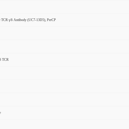
 TCR γ/δ Antibody (UC7-13D5), PerCP
/δ TCR
e