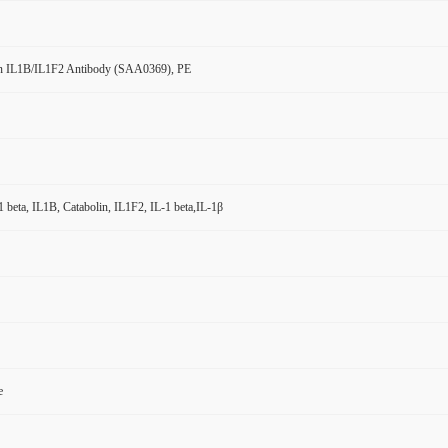
 IL1B/IL1F2 Antibody (SAA0369), PE
1 beta, IL1B, Catabolin, IL1F2, IL-1 beta,IL-1β
e