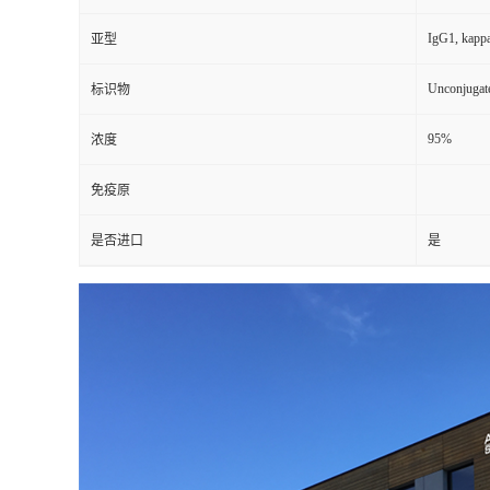
IgG1, kapp
亚型
Unconjugat
标识物
95%
浓度
免疫原
是否进口
是