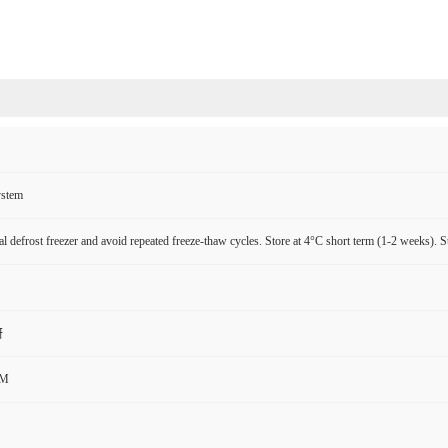
ystem
l defrost freezer and avoid repeated freeze-thaw cycles. Store at 4°C short term (1-2 weeks). S
研
CM