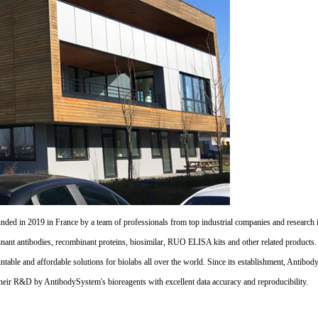
d in 2019 in France by a team of professionals from top industrial companies and research inst
nant antibodies, recombinant proteins, biosimilar, RUO ELISA kits and other related products
untable and affordable solutions for biolabs all over the world. Since its establishment, Antibo
their R&D by AntibodySystem's bioreagents with excellent data accuracy and reproducibility.