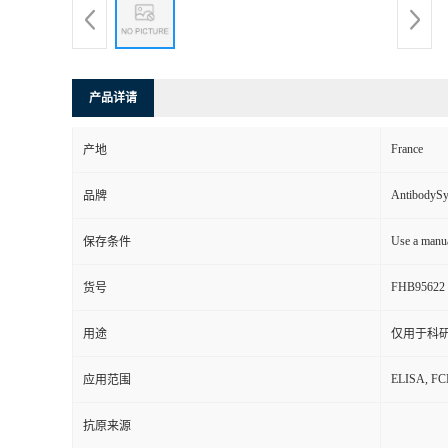
产品详请
France
产地
AntibodyS
品牌
Use a manua
保存条件
FHB95622
货号
用途
仅用于科
ELISA, F
应用范围
抗原来源