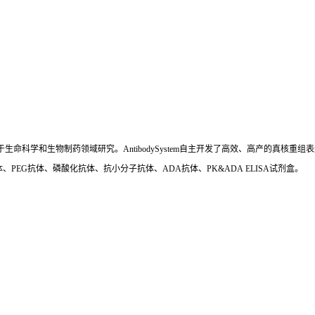
国,专注于生命科学和生物制药领域研究。AntibodySystem自主开发了高效、高产的
、PEG抗体、磷酸化抗体、抗小分子抗体、ADA抗体、PK&ADA ELISA试剂盒。