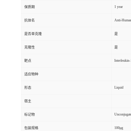
1 year
保质期
Anti-Human
抗体名
是否单克隆
是
克隆性
是
Interleukin-
靶点
适应物种
Liquid
形态
宿主
Unconjugat
标记物
100μg
包装规格