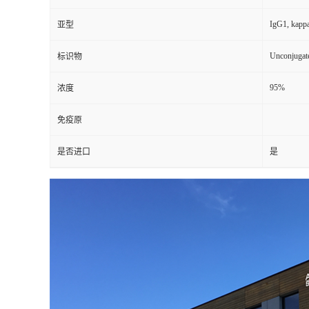
IgG1, kapp
亚型
Unconjugat
标识物
95%
浓度
免疫原
是否进口
是