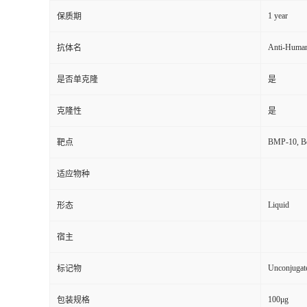
1 year
保质期
Anti-Huma
抗体名
是否单克隆
是
克隆性
是
BMP-10, Bo
靶点
适应物种
Liquid
形态
宿主
Unconjugat
标记物
100μg
包装规格