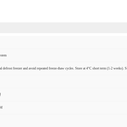
ystem
l defrost freezer and avoid repeated freeze-thaw cycles. Store at 4°C short term (1-2 weeks). S
研
CM