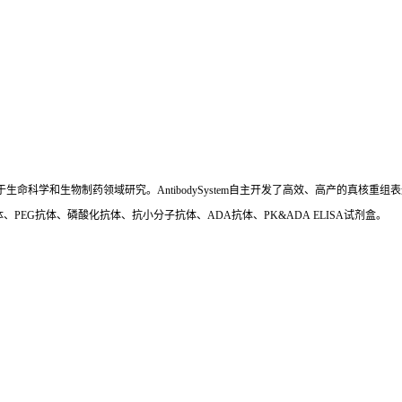
国,专注于生命科学和生物制药领域研究。AntibodySystem自主开发了高效、高产的
、PEG抗体、磷酸化抗体、抗小分子抗体、ADA抗体、PK&ADA ELISA试剂盒。