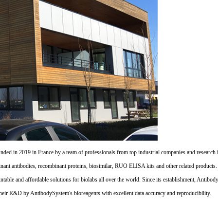
d in 2019 in France by a team of professionals from top industrial companies and research inst
nant antibodies, recombinant proteins, biosimilar, RUO ELISA kits and other related products
untable and affordable solutions for biolabs all over the world. Since its establishment, Antibo
their R&D by AntibodySystem's bioreagents with excellent data accuracy and reproducibility.