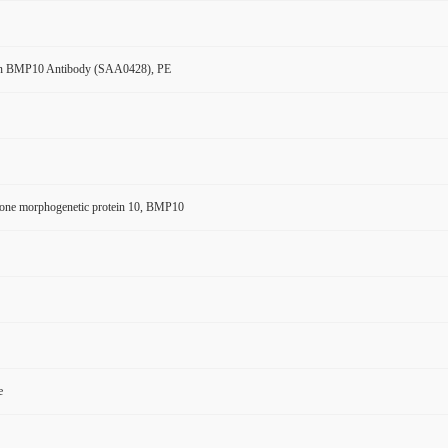
n BMP10 Antibody (SAA0428), PE
ne morphogenetic protein 10, BMP10
e