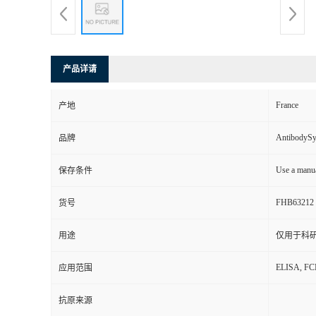
产品详请
France
产地
AntibodyS
品牌
Use a manua
保存条件
FHB63212
货号
用途
仅用于科
ELISA, F
应用范围
抗原来源